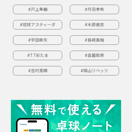
#戸上隼輔
#丹羽孝希
#琉球アスティーダ
#木原美悠
#宇田幸矢
#長﨑美柚
#T.T彩たま
#森薗政崇
#吉村真晴
#岡山リベッツ