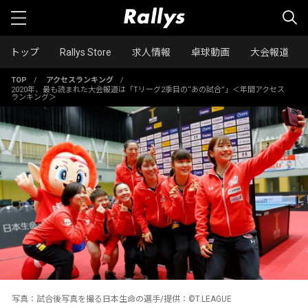
トップ
Rallys Store
求人情報
卓球動画
大会報道
TOP
/
アクセスランキング
/
2020年、最も読まれた大会報道は「Tリーグ2季目の“あの試合”」＜年間アクセス
ランキング＞
写真：試合後写真を撮る日本生命の選手/提供：©T.LEAGUE