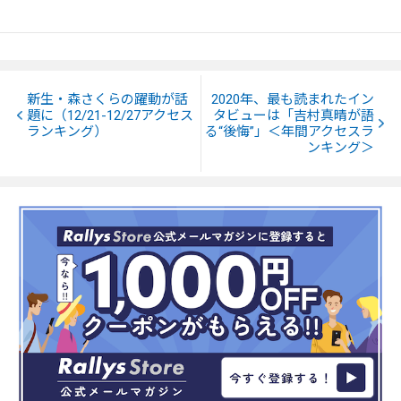
新生・森さくらの躍動が話
2020年、最も読まれたイン
題に（12/21-12/27アクセス
タビューは「吉村真晴が語
ランキング）
る“後悔”」＜年間アクセスラ
ンキング＞