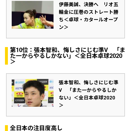
伊藤美誠、決勝へ リオ五
輪金に圧巻のストレート勝
ち＜卓球・カタールオープ
ン＞
第10位：張本智和、悔しさにじむ準V 「ま
た一からやるしかない」＜全日本卓球2020
＞
張本智和、悔しさにじむ準
V 「また一からやるしか
ない」＜全日本卓球2020
＞
全日本の注目度高し