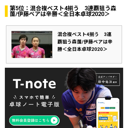
第5位：混合複ベスト4揃う 3連覇狙う森
薗/伊藤ペアは辛勝＜全日本卓球2020＞
混合複ベスト4揃う 3連
覇狙う森薗/伊藤ペアは辛
勝＜全日本卓球2020＞