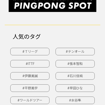
人気のタグ
#Ｔリーグ
#テンオール
#ITTF
#張本智和
#伊藤美誠
#石川佳純
#平野美宇
#早田ひな
#ワールドツアー
#水谷隼