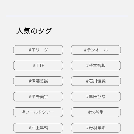
人気のタグ
#Ｔリーグ
#テンオール
#ITTF
#張本智和
#伊藤美誠
#石川佳純
#平野美宇
#早田ひな
#ワールドツアー
#水谷隼
#戸上隼輔
#丹羽孝希