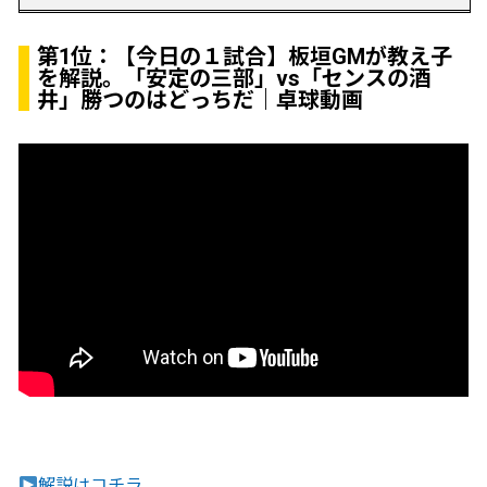
第1位：
【今日の１試合】板垣GMが教え子
を解説。「安定の三部」vs「センスの酒
井」勝つのはどっちだ｜卓球動画
解説はコチラ