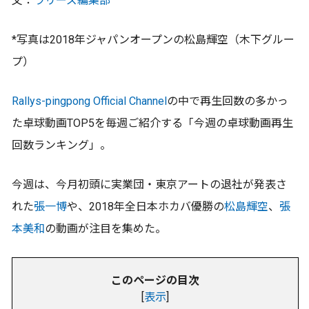
文：
ラリーズ編集部
*写真は2018年ジャパンオープンの松島輝空（木下グルー
プ）
Rallys-pingpong Official Channel
の中で再生回数の多かっ
た卓球動画TOP5を毎週ご紹介する「今週の卓球動画再生
回数ランキング」。
今週は、今月初頭に実業団・東京アートの退社が発表さ
れた
張一博
や、2018年全日本ホカバ優勝の
松島輝空
、
張
本美和
の動画が注目を集めた。
このページの目次
[
表示
]