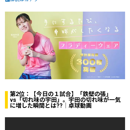
第2位：
【今日の１試合】「鉄壁の張」
vs「切れ味の宇田」。宇田の切れ味が一気
に増した瞬間とは??｜卓球動画