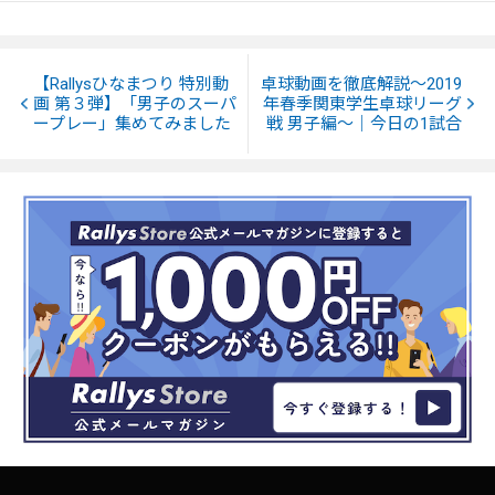
【Rallysひなまつり 特別動
卓球動画を徹底解説～2019
画 第３弾】「男子のスーパ
年春季関東学生卓球リーグ
ープレー」集めてみました
戦 男子編～｜今日の1試合