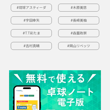
#琉球アスティーダ
#木原美悠
#宇田幸矢
#長﨑美柚
#T.T彩たま
#森薗政崇
#吉村真晴
#岡山リベッツ