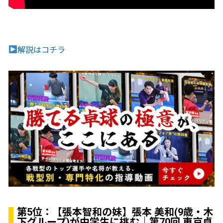
解説はコチラ
第5位：
【張本智和の妹】張本 美和(9歳・木
下グループ)が中学生に挑む｜第70回 東京卓