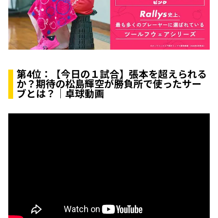
第4位：
【今日の１試合】張本を超えられる
か？期待の松島輝空が勝負所で使ったサー
ブとは？｜卓球動画