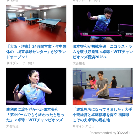
ォア表の教科書・指導編⑤
【大阪・堺東】24時間営業・年中無
張本智和が初戦突破 ニコラス・ラ
休の「堺東卓球センター」がグラン
ムを破り好発進＜卓球・WTTチャン
ドオープン！
ピオンズ横浜2026＞
卓球プレーヤー向け
大会報道
勝利後に涙を浮かべた張本美和
「逆算思考になってきました」大手
「第4ゲームでもう終わったと思っ
小売経営と卓球指導を両立 福岡県
た」＜卓球・WTTチャンピオンズ横
こぞのえ卓球の現在地
浜2026＞
大会報道
卓球インタビュー
Recommended by