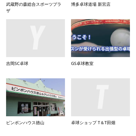
武蔵野の森総合スポーツプラ
博多卓球道場 新宮店
ザ
吉岡SC卓球
GS卓球教室
ピンポンハウス徳山
卓球ショップ T＆T田畑