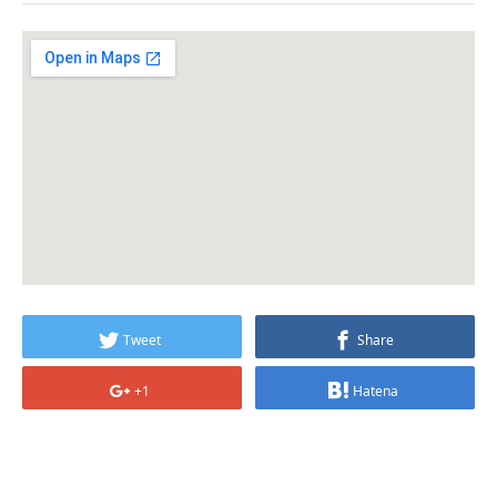
Tweet
Share
+1
Hatena