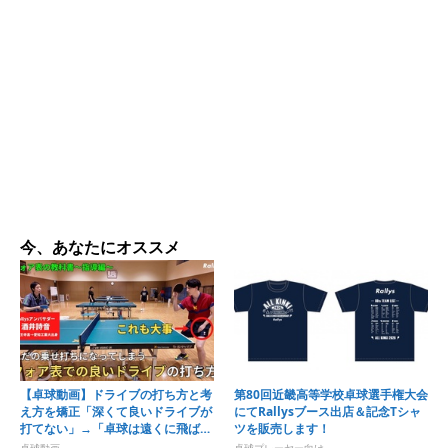
今、あなたにオススメ
【卓球動画】ドライブの打ち方と考
第80回近畿高等学校卓球選手権大会
え方を矯正「深くて良いドライブが
にてRallysブース出店＆記念Tシャ
打てない」→「卓球は遠くに飛ばす
ツを販売します！
スポーツではない」｜酒井詩音のフ
卓球動画
卓球プレーヤー向け