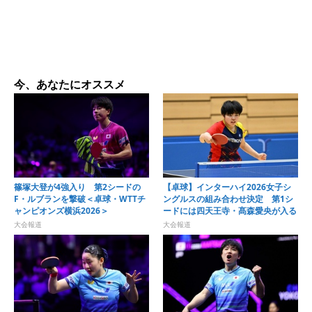
今、あなたにオススメ
篠塚大登が4強入り 第2シードの
【卓球】インターハイ2026女子シ
F・ルブランを撃破＜卓球・WTTチ
ングルスの組み合わせ決定 第1シ
ャンピオンズ横浜2026＞
ードには四天王寺・髙森愛央が入る
大会報道
大会報道