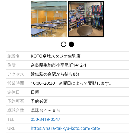
施設名
KOTO卓球スタジオ生駒店
住所
奈良県生駒市小平尾町1412-1
アクセス
近鉄萩の台駅から徒歩8分
営業時間
10:00~20:30 ※曜日によって変動します。
定休日
日曜
予約可否
予約必須
卓球台数
卓球台４～６台
TEL
050-3419-0547
URL
https://nara-takkyu-koto.com/koto/