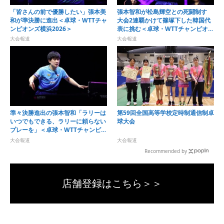
「皆さんの前で優勝したい」張本美
張本智和が松島輝空との死闘制す
和が準決勝に進出＜卓球・WTTチャ
大会2連覇かけて篠塚下した韓国代
ンピオンズ横浜2026＞
表に挑む＜卓球・WTTチャンピオン
ズ横浜2026＞
大会報道
大会報道
準々決勝進出の張本智和「ラリーは
第59回全国高等学校定時制通信制卓
いつでもできる、ラリーに頼らない
球大会
プレーを」＜卓球・WTTチャンピオ
ンズ横浜2026＞
大会報道
大会報道
Recommended by
店舗登録はこちら＞＞