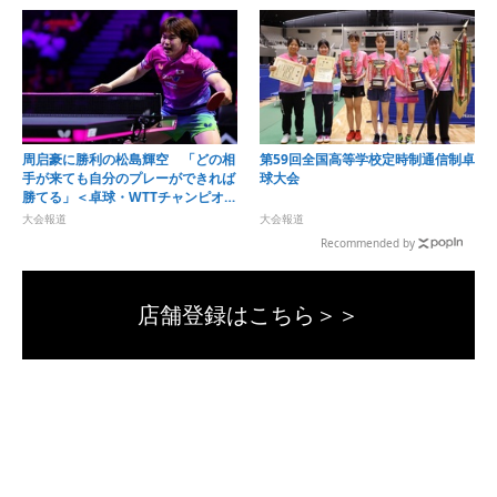
周启豪に勝利の松島輝空 「どの相
第59回全国高等学校定時制通信制卓
手が来ても自分のプレーができれば
球大会
勝てる」＜卓球・WTTチャンピオン
ズ横浜2026＞
大会報道
大会報道
Recommended by
店舗登録はこちら＞＞