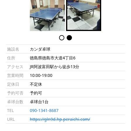
施設名
カンダ卓球
住所
徳島県徳島市大道4丁目6
アクセス
JR阿波富田駅から徒歩13分
営業時間
10:00-19:00
定休日
不定休
予約可否
予約可
卓球台数
卓球台1台
TEL
090-1341-8687
URL
https://gln9d.hp.peraichi.com/