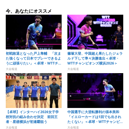
今、あなたにオススメ
初戦敗退となった戸上隼輔 「次ま
篠塚大登、中国超え果たしたジェラ
た強くなって日本でプレーできるよ
ルド下して準々決勝進出＜卓球・
うに頑張りたい」＜卓球・WTTチャ
WTTチャンピオンズ横浜2026＞
ンピオンズ横浜2026＞
大会報道
大会報道
【卓球】インターハイ2026女子学
中国選手に大逆転勝利の張本美和
校対抗の組み合わせ決定 前回王
「イエローカードは1回でも出され
者・星槎横浜が初連覇狙う
たくない」＜卓球・WTTチャンピオ
ンズ横浜2026＞
大会報道
大会報道