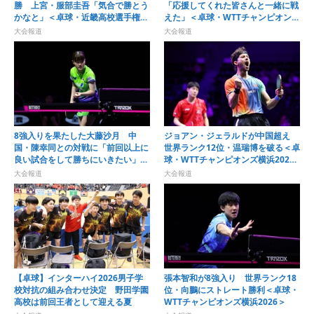
勝 上宮・服部圭吾「気合で勝とう
「応援してくれた皆さんと一緒に戦
かなと」＜卓球・近畿高校選手権
えた」＜卓球・WTTチャンピオンズ
2026/男子シングルス＞
横浜2026＞
大会報道
大会報道
8強入りを果たした大藤沙月 中
ジョアン・ジェラルドが中国超え
国・陳幸同との対戦に「前回以上に
世界ランク12位・温瑞博を破る＜卓
良い試合をして勝ちにいきたい」＜
球・WTTチャンピオンズ横浜2026
卓球・WTTチャンピオンズ横浜
＞
大会報道
大会報道
2026＞
【卓球】インターハイ2026男子学
張本智和が8強入り 世界ランク18
校対抗の組み合わせ決定 野田学園
位・向鵬にストレート勝利＜卓球・
高校は前回王者として迎える夏
WTTチャンピオンズ横浜2026＞