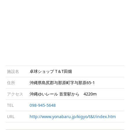
施設名
卓球ショップ T＆T田畑
住所
沖縄県島尻郡与那原町字与那原65-1
アクセス
沖縄ゆいレール 首里駅から 4220m
TEL
098-945-5648
URL
http://www.yonabaru.jp/kigyo/t&t/index.htm