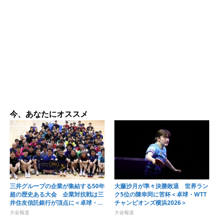
今、あなたにオススメ
三井グループの企業が集結する50年
大藤沙月が準々決勝敗退 世界ラン
超の歴史ある大会 企業対抗戦は三
ク5位の陳幸同に苦杯＜卓球・WTT
井住友信託銀行が頂点に＜卓球・オ
チャンピオンズ横浜2026＞
ール三井2026＞
大会報道
大会報道