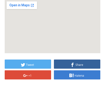
Tweet
Share
+1
Hatena