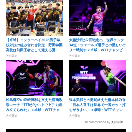
【卓球】インターハイ2026男子学
大藤沙月が2回戦進出 世界ランク
校対抗の組み合わせ決定 野田学園
34位・ウェールズ選手との激しいラ
高校は前回王者として迎える夏
リー戦制す＜卓球・WTTチャンピオ
ンズ横浜2026＞
大会報道
大会報道
松島輝空の逆転勝利を支えた森薗政
張本美和との激闘終えた橋本帆乃香
崇コーチ「TTRがない中で上手く組
「日本人選手は世界で一番カット打
み立てられた」＜卓球・WTTチャン
ちがうまい」＜卓球・WTTチャンピ
ピオンズ横浜2026＞
オンズ横浜2026＞
大会報道
大会報道
Recommended by