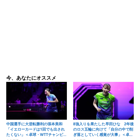
今、あなたにオススメ
中国選手に大逆転勝利の張本美和
8強入りを果たした早田ひな 2年後
「イエローカードは1回でも出され
のロス五輪に向けて「自分の中で削
たくない」＜卓球・WTTチャンピオ
ぎ落としていく感覚が大事」＜卓
ンズ横浜2026＞
球・WTTチャンピオンズ横浜2026