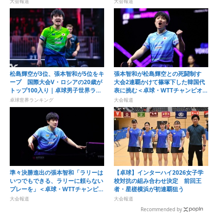
大会報道
大会報道
＞
松島輝空が3位、張本智和が5位をキ
張本智和が松島輝空との死闘制す
ープ 国際大会V・ロシアの20歳が
大会2連覇かけて篠塚下した韓国代
トップ100入り｜卓球男子世界ラン
表に挑む＜卓球・WTTチャンピオン
キング（2026年第32週）
ズ横浜2026＞
卓球世界ランキング
大会報道
準々決勝進出の張本智和「ラリーは
【卓球】インターハイ2026女子学
いつでもできる、ラリーに頼らない
校対抗の組み合わせ決定 前回王
プレーを」＜卓球・WTTチャンピオ
者・星槎横浜が初連覇狙う
ンズ横浜2026＞
大会報道
大会報道
Recommended by