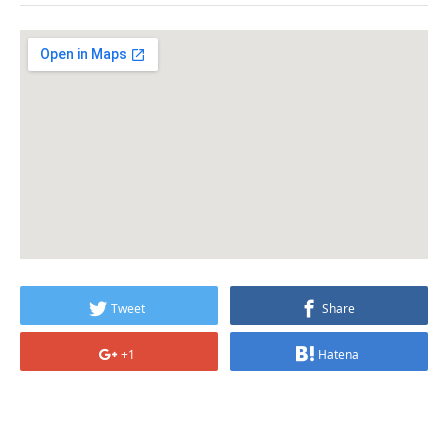
Tweet
Share
+1
Hatena