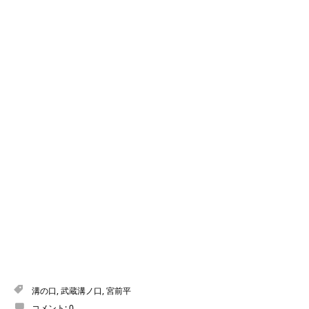
溝の口
,
武蔵溝ノ口
,
宮前平
コメント:
0