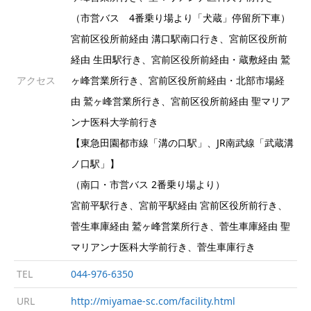
（市営バス 4番乗り場より「犬蔵」停留所下車）
宮前区役所前経由 溝口駅南口行き、宮前区役所前
経由 生田駅行き、宮前区役所前経由・蔵敷経由 鷲
アクセス
ヶ峰営業所行き、宮前区役所前経由・北部市場経
由 鷲ヶ峰営業所行き、宮前区役所前経由 聖マリア
ンナ医科大学前行き
【東急田園都市線「溝の口駅」、JR南武線「武蔵溝
ノ口駅」】
（南口・市営バス 2番乗り場より）
宮前平駅行き、宮前平駅経由 宮前区役所前行き、
菅生車庫経由 鷲ヶ峰営業所行き、菅生車庫経由 聖
マリアンナ医科大学前行き、菅生車庫行き
TEL
044-976-6350
URL
http://miyamae-sc.com/facility.html