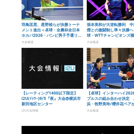
羽鳥匡晃、星野稜らが決勝トーナ
張本美和が大逆転勝利 中
メント進出＜卓球・全農杯全日本
熠との激闘制し準々決勝へ
ホカバ2026・バンビ男子予選リー
球・WTTチャンピオンズ横
グ＞
＞
大会報道
大会報道
【レーティング1400以下限定】
【卓球】インターハイ202
i2U(ｲｯﾂｰ)9/5『夜』大会@横浜市
ブルスの組み合わせ決定 
新田地区センター
浜・牧野美玲/櫻井花ペア
ードで最後の夏を迎える
i2U大会情報
大会報道