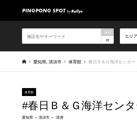
and
エリ
or
愛知県
,
清須市
体育館
春日Ｂ＆Ｇ海洋センター
体育館
#春日Ｂ＆Ｇ海洋センタ
愛知県
清須市
清洲