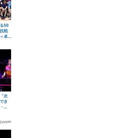
る50
抗戦
＜卓
「次
でき
・
6＞