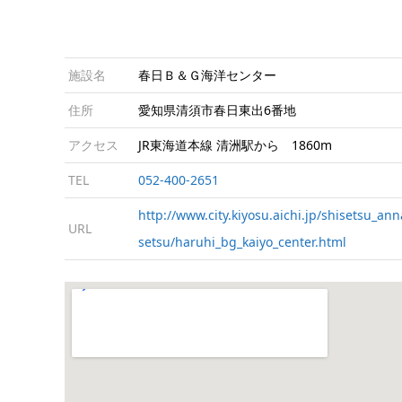
施設名
春日Ｂ＆Ｇ海洋センター
住所
愛知県清須市春日東出6番地
アクセス
JR東海道本線 清洲駅から 1860m
TEL
052-400-2651
http://www.city.kiyosu.aichi.jp/shisetsu_ann
URL
setsu/haruhi_bg_kaiyo_center.html