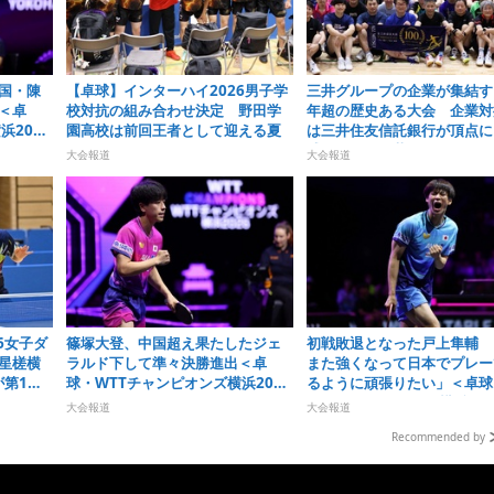
国・陳
【卓球】インターハイ2026男子学
三井グループの企業が集結す
＜卓
校対抗の組み合わせ決定 野田学
年超の歴史ある大会 企業対
浜2026
園高校は前回王者として迎える夏
は三井住友信託銀行が頂点に
球・オール三井2026＞
大会報道
大会報道
6女子ダ
篠塚大登、中国超え果たしたジェ
初戦敗退となった戸上隼輔 
星槎横
ラルド下して準々決勝進出＜卓
また強くなって日本でプレー
が第1シ
球・WTTチャンピオンズ横浜2026
るように頑張りたい」＜卓球
＞
WTTチャンピオンズ横浜202
大会報道
大会報道
Recommended by