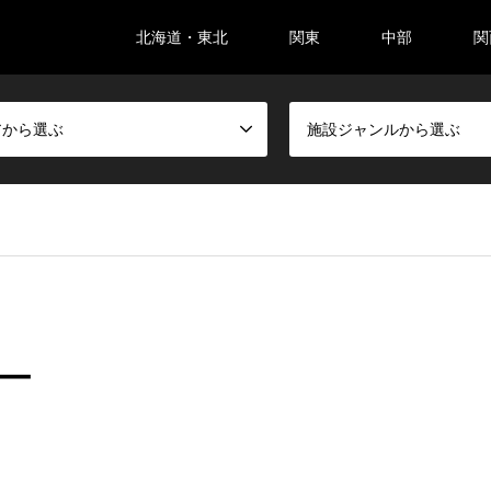
北海道・東北
関東
中部
関
アから選ぶ
施設ジャンルから選ぶ
ー