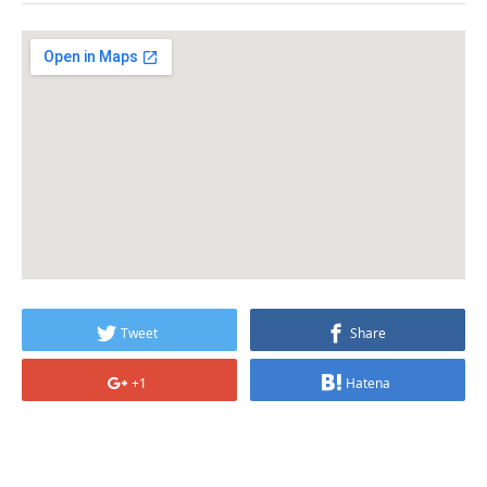
Tweet
Share
+1
Hatena