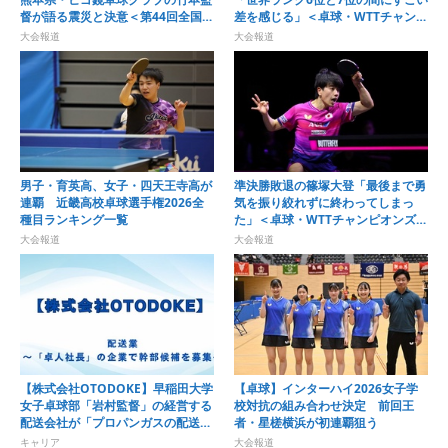
督が語る震災と決意＜第44回全国ホ
差を感じる」＜卓球・WTTチャンピ
ープス卓球大会＞
オンズ横浜2026＞
大会報道
大会報道
男子・育英高、女子・四天王寺高が
準決勝敗退の篠塚大登「最後まで勇
連覇 近畿高校卓球選手権2026全
気を振り絞れずに終わってしまっ
種目ランキング一覧
た」＜卓球・WTTチャンピオンズ横
浜2026＞
大会報道
大会報道
【株式会社OTODOKE】早稲田大学
【卓球】インターハイ2026女子学
女子卓球部「岩村監督」の経営する
校対抗の組み合わせ決定 前回王
配送会社が「プロパンガスの配送
者・星槎横浜が初連覇狙う
業」募集開始！
キャリア
大会報道