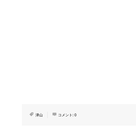
津山
コメント:
0