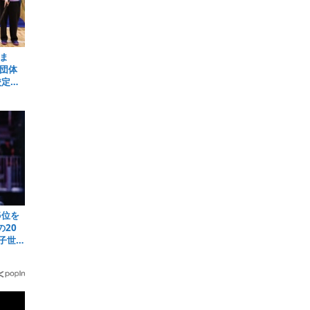
ま
団体
校定時
5位を
20
子世界
）