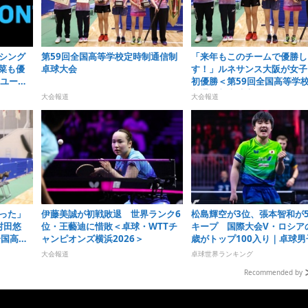
子シング
第59回全国高等学校定時制通信制
「来年もこのチームで優勝し
菜も優
卓球大会
す！」ルネサンス大阪が女子
Tユース
初優勝＜第59回全国高等学
026
制通信制卓球大会＞
大会報道
大会報道
った」
伊藤美誠が初戦敗退 世界ランク6
松島輝空が3位、張本智和が
村田悠
位・王藝迪に惜敗＜卓球・WTTチ
キープ 国際大会V・ロシアの
全国高等
ャンピオンズ横浜2026＞
歳がトップ100入り｜卓球男
＞
ランキング（2026年第32週
大会報道
卓球世界ランキング
Recommended by