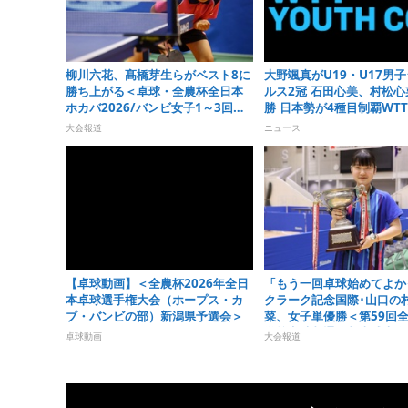
柳川六花、髙橋芽生らがベスト8に
大野颯真がU19・U17男
勝ち上がる＜卓球・全農杯全日本
ルス2冠 石田心美、村松心
ホカバ2026/バンビ女子1～3回戦
勝 日本勢が4種目制覇WT
＞
コンテンダー・アルマトイ2
大会報道
ニュース
【卓球動画】＜全農杯2026年全日
「もう一回卓球始めてよか
本卓球選手権大会（ホープス・カ
クラーク記念国際･山口の
ブ・バンビの部）新潟県予選会＞
菜、女子単優勝＜第59回
学校定時制通信制卓球大会
卓球動画
大会報道