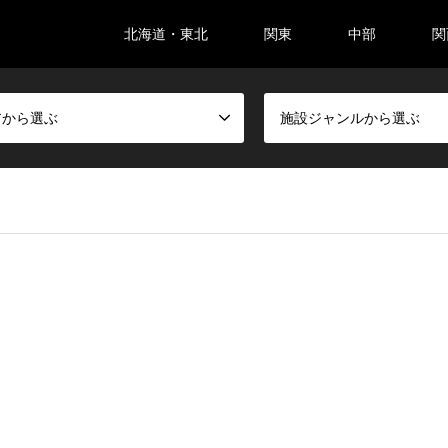
北海道・東北
関東
中部
関
アから選ぶ
施設ジャンルから選ぶ