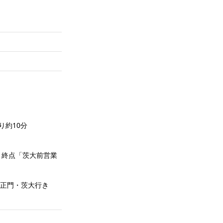
り約10分
 終点「茨大前営業
大正門・茨大行き