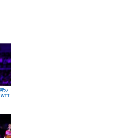
湾の
WTT