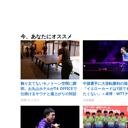
今、あなたにオススメ
飾り立てないモノトーン空間に調
中国選手に大逆転勝利の張
和。お丸山ホテルがT4 OFFICEで
「イエローカードは1回で
仕掛けるサウナと湯上がりの対話
たくない」＜卓球・WTT
オンズ横浜2026＞
卓球×ビジネス
大会報道