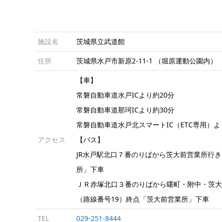
施設名
茨城県立武道館
住所
茨城県水戸市新原2-11-1 （堀原運動公園内）
【車】
常磐自動車道水戸ICより約20分
常磐自動車道那珂ICより約30分
常磐自動車道水戸北スマートIC（ETC専用）よ
アクセス
【バス】
JR水戸駅北口７番のりばから茨大前営業所行き
所」下車
ＪＲ赤塚北口３番のりばから曙町・附中・茨
（路線番号19）終点「茨大前営業所」下車
TEL
029-251-8444