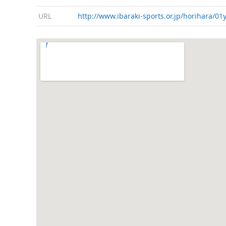
URL
http://www.ibaraki-sports.or.jp/horihara/0