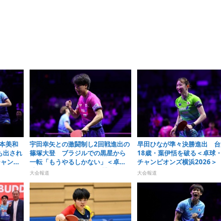
本美和
宇田幸矢との激闘制し2回戦進出の
早田ひなが準々決勝進出 台
も出され
篠塚大登 ブラジルでの黒星から
18歳・葉伊恬を破る＜卓球・
チャンピ
一転「もうやるしかない」＜卓
チャンピオンズ横浜2026＞
球・WTTチャンピオンズ横浜2026
大会報道
大会報道
＞