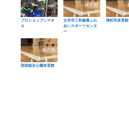
プロショップシマオ
古河市三和健康ふれ
境町民体育館
カ
あいスポーツセンタ
ー
西部総合公園体育館