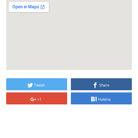
Tweet
Share
+1
Hatena