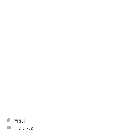
南長井
コメント:
0