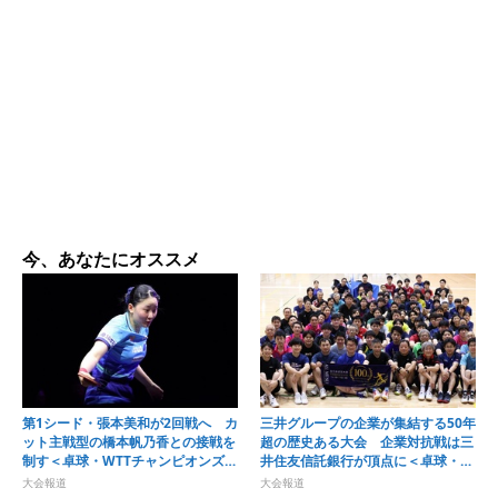
今、あなたにオススメ
第1シード・張本美和が2回戦へ カ
三井グループの企業が集結する50年
ット主戦型の橋本帆乃香との接戦を
超の歴史ある大会 企業対抗戦は三
制す＜卓球・WTTチャンピオンズ横
井住友信託銀行が頂点に＜卓球・オ
浜2026＞
ール三井2026＞
大会報道
大会報道