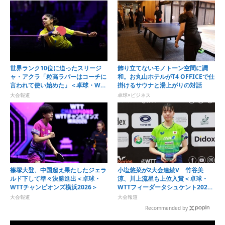
世界ランク10位に迫ったスリージ
飾り立てないモノトーン空間に調
ャ・アクラ「粒高ラバーはコーチに
和。お丸山ホテルがT4 OFFICEで仕
言われて使い始めた」＜卓球・WTT
掛けるサウナと湯上がりの対話
チャンピオンズ横浜2026＞
大会報道
卓球×ビジネス
篠塚大登、中国超え果たしたジェラ
小塩悠菜が2大会連続V 竹谷美
ルド下して準々決勝進出＜卓球・
涼、川上流星も上位入賞＜卓球・
WTTチャンピオンズ横浜2026＞
WTTフィーダータシュケント2026
＞
大会報道
大会報道
Recommended by