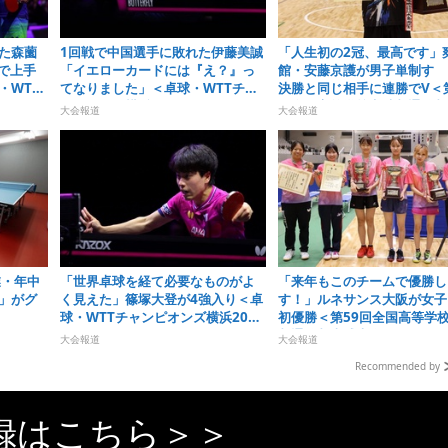
た森薗
1回戦で中国選手に敗れた伊藤美誠
「人生初の2冠、最高です」
で上手
「イエローカードには『え？』っ
館・安藤京護が男子単制す 
・WTT
てなりました」＜卓球・WTTチャ
決勝と同じ相手に連勝でV＜第
＞
ンピオンズ横浜2026＞
回全国高等学校定時制通信制
大会報道
大会報道
大会＞
業・年中
「世界卓球を経て必要なものがよ
「来年もこのチームで優勝し
」がグ
く見えた」篠塚大登が4強入り＜卓
す！」ルネサンス大阪が女子
球・WTTチャンピオンズ横浜2026
初優勝＜第59回全国高等学
＞
制通信制卓球大会＞
大会報道
大会報道
Recommended by
録はこちら＞＞