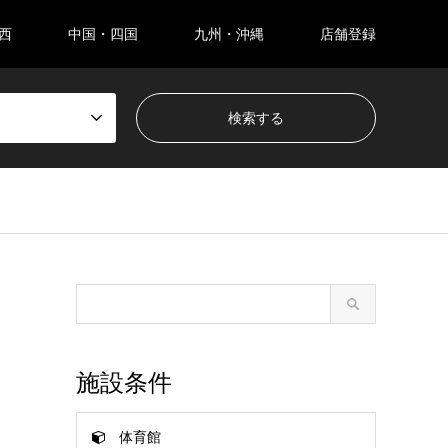
西
中国・四国
九州・沖縄
店舗登録
施設条件
体育館