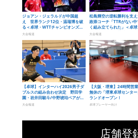
ジョアン・ジェラルドが中国超
松島輝空の逆転勝利を支え
え 世界ランク12位・温瑞博を破
政崇コーチ「TTRがない中
る＜卓球・WTTチャンピオンズ横
く組み立てられた」＜卓球
浜2026＞
チャンピオンズ横浜2026
大会報道
大会報道
【卓球】インターハイ2026男子ダ
【大阪・堺東】24時間営
ブルスの組み合わせ決定 野田学
無休の「堺東卓球センター
園・岩井田駿斗/中野琥珀ペアが第
ランドオープン！
1シードに
大会報道
卓球プレーヤー向け
店舗登