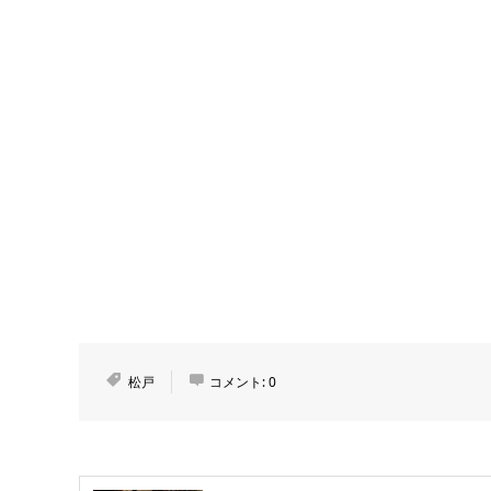
松戸
コメント:
0