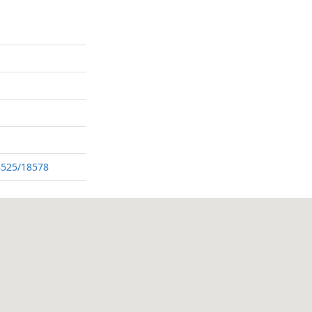
8525/18578