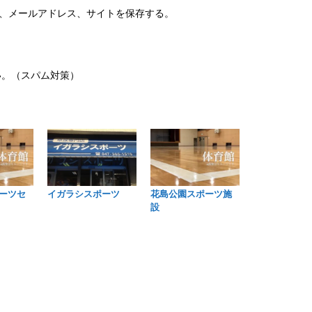
、メールアドレス、サイトを保存する。
い。（スパム対策）
ーツセ
イガラシスポーツ
花島公園スポーツ施
設