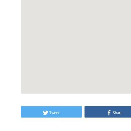
Tweet
Share