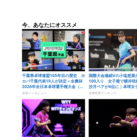
今、あなたにオススメ
千葉県卓球連盟105年目の歴史 ホ
国際大会連続Vの小塩悠菜
カバ千葉代表19人が決定＜全農杯
100入り 女子複で横井咲
2026年全日本卓球選手権大会（ホ
沙月ペアが4位に｜卓球女
ープス・カブ・バンビの部）千葉
ンキング（2026年第32週
卓球インタビュー
卓球世界ランキング
県予選会＞