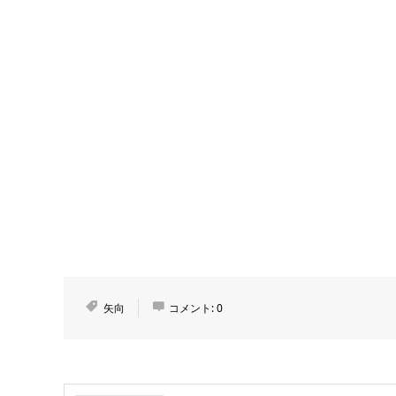
矢向
コメント:
0