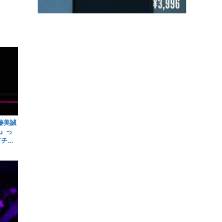
藤美誠
』っ
Tチャ