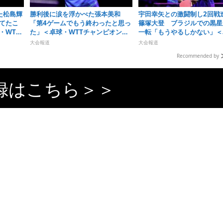
た松島輝
勝利後に涙を浮かべた張本美和
宇田幸矢との激闘制し2回戦
てたこ
「第4ゲームでもう終わったと思っ
篠塚大登 ブラジルでの黒星
・WTT
た」＜卓球・WTTチャンピオンズ
一転「もうやるしかない」＜
＞
横浜2026＞
球・WTTチャンピオンズ横浜2
大会報道
大会報道
＞
Recommended by
録はこちら＞＞