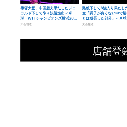
篠塚大登、中国超え果たしたジェ
難敵下して8強入り果たし
ラルド下して準々決勝進出＜卓
空「調子が良くない中で勝
球・WTTチャンピオンズ横浜2026
とは成長した部分」＜卓球
＞
チャンピオンズ横浜2026
大会報道
大会報道
店舗登