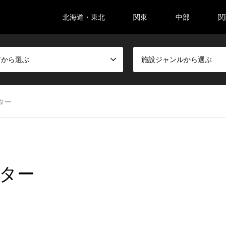
北海道・東北
関東
中部
関
アから選ぶ
施設ジャンルから選ぶ
ター
ンター