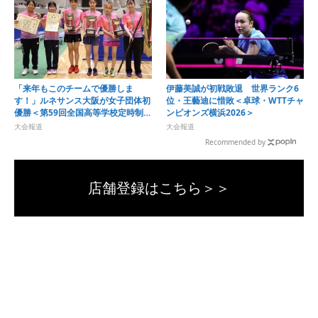
「来年もこのチームで優勝しま
伊藤美誠が初戦敗退 世界ランク6
す！」ルネサンス大阪が女子団体初
位・王藝迪に惜敗＜卓球・WTTチャ
優勝＜第59回全国高等学校定時制通
ンピオンズ横浜2026＞
信制卓球大会＞
大会報道
大会報道
Recommended by
店舗登録はこちら＞＞