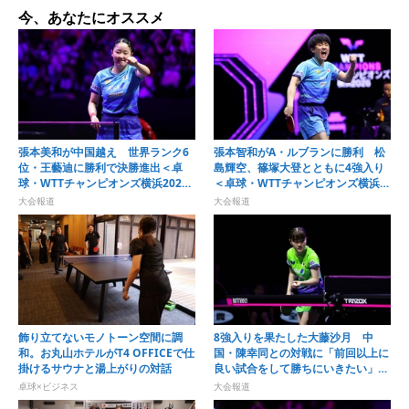
今、あなたにオススメ
張本美和が中国越え 世界ランク6
張本智和がA・ルブランに勝利 松
位・王藝迪に勝利で決勝進出＜卓
島輝空、篠塚大登とともに4強入り
球・WTTチャンピオンズ横浜2026
＜卓球・WTTチャンピオンズ横浜
＞
2026＞
大会報道
大会報道
飾り立てないモノトーン空間に調
8強入りを果たした大藤沙月 中
和。お丸山ホテルがT4 OFFICEで仕
国・陳幸同との対戦に「前回以上に
掛けるサウナと湯上がりの対話
良い試合をして勝ちにいきたい」＜
卓球・WTTチャンピオンズ横浜
卓球×ビジネス
大会報道
2026＞