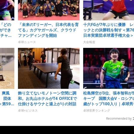
「どの
「未来のTリーガー、日本代表を育
十六FGが7年ぶりに優勝 レ
ができ
てる」カグヤガールズ、クラウド
ックとの決勝戦を制す＜第7
Tチャン
ファンディングを開始
日本実業団卓球選手権大会＞
卓球ニュース
大会報道
」爽風
飾り立てないモノトーン空間に調
松島輝空が3位、張本智和が
 団体
和。お丸山ホテルがT4 OFFICEで
キープ 国際大会V・ロシアの
第59
仕掛けるサウナと湯上がりの対話
歳がトップ100入り｜卓球男
制卓球
ランキング（2026年第32週
卓球×ビジネス
卓球世界ランキング
Recommended by