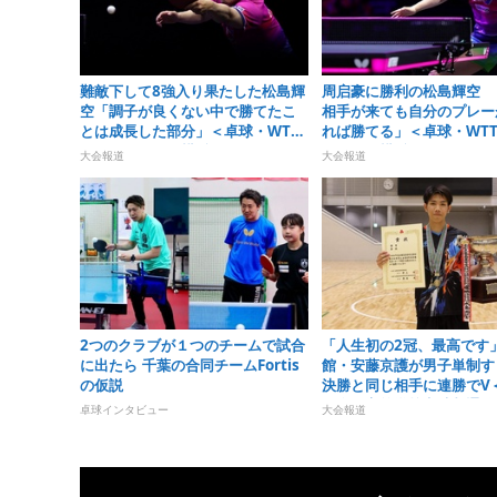
難敵下して8強入り果たした松島輝
周启豪に勝利の松島輝空 
空「調子が良くない中で勝てたこ
相手が来ても自分のプレー
とは成長した部分」＜卓球・WTT
れば勝てる」＜卓球・WT
チャンピオンズ横浜2026＞
ピオンズ横浜2026＞
大会報道
大会報道
2つのクラブが１つのチームで試合
「人生初の2冠、最高です
に出たら 千葉の合同チームFortis
館・安藤京護が男子単制す
の仮説
決勝と同じ相手に連勝でV＜
回全国高等学校定時制通信
卓球インタビュー
大会報道
大会＞