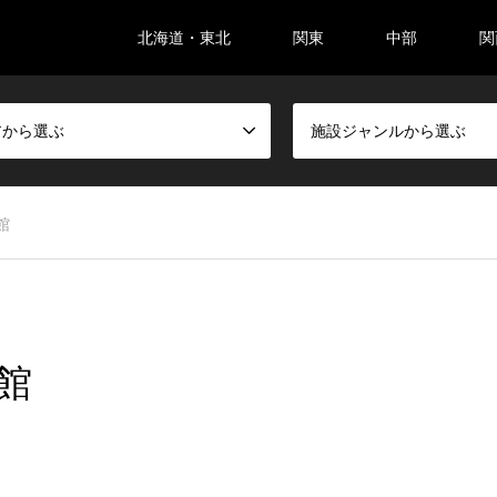
北海道・東北
関東
中部
関
アから選ぶ
施設ジャンルから選ぶ
館
館