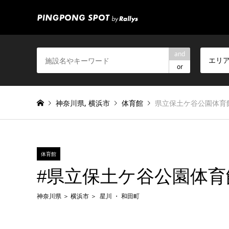
and
エリ
or
神奈川県
,
横浜市
体育館
県立保土ケ谷公園体育
体育館
#県立保土ケ谷公園体育
神奈川県
横浜市
星川
和田町