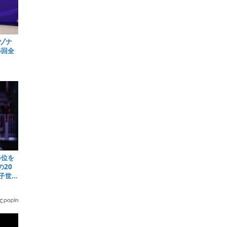
ゾナ
6回全
5位を
20
子世界
）