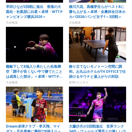
早田ひなが2回戦に進出 香港の大
柳川六花、髙橋芽生らがベスト8に
黒柱・杜凱琹に白星＜卓球・WTTチ
勝ち上がる＜卓球・全農杯全日本ホ
ャンピオンズ横浜2026＞
カバ2026/バンビ女子1～3回戦＞
大会報道
大会報道
難敵下して8強入り果たした松島輝
飾り立てないモノトーン空間に調
空「調子が良くない中で勝てたこと
和。お丸山ホテルがT4 OFFICEで仕
は成長した部分」＜卓球・WTTチャ
掛けるサウナと湯上がりの対話
ンピオンズ横浜2026＞
大会報道
卓球×ビジネス
Dream卓球クラブ・李天翔、マイ
大藤沙月が2回戦進出 世界ランク
ダス・瓜生喜春に勝利で8強入り＜
34位・ウェールズ選手との激しいラ