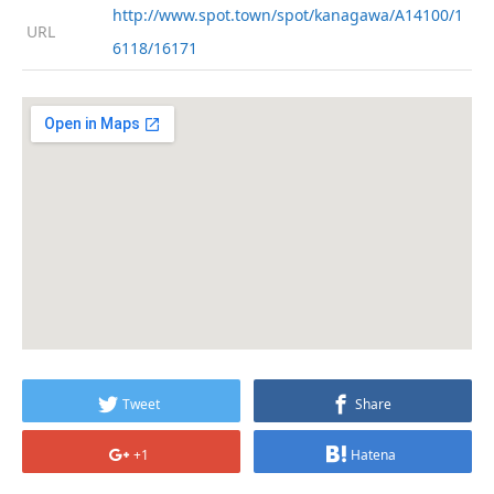
http://www.spot.town/spot/kanagawa/A14100/1
URL
6118/16171
Tweet
Share
+1
Hatena