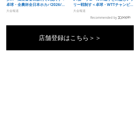
卓球・全農杯全日本ホカバ2026/カ
リー戦制す＜卓球・WTTチャンピオ
ブ男子1～3回戦＞
ンズ横浜2026＞
大会報道
大会報道
Recommended by
店舗登録はこちら＞＞