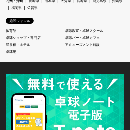
九州・沖縄
長崎県
熊本県
大分県
宮崎県
鹿児島県
沖縄県
福岡県
佐賀県
施設ジャンル
体育館
卓球教室・卓球スクール
卓球ショップ・専門店
卓球バー・卓球カフェ
温泉宿・ホテル
アミューズメント施設
卓球場