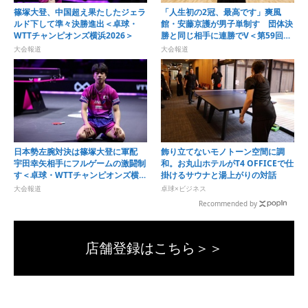
篠塚大登、中国超え果たしたジェラ
「人生初の2冠、最高です」爽風
ルド下して準々決勝進出＜卓球・
館・安藤京護が男子単制す 団体決
WTTチャンピオンズ横浜2026＞
勝と同じ相手に連勝でV＜第59回全
国高等学校定時制通信制卓球大会＞
大会報道
大会報道
日本勢左腕対決は篠塚大登に軍配
飾り立てないモノトーン空間に調
宇田幸矢相手にフルゲームの激闘制
和。お丸山ホテルがT4 OFFICEで仕
す＜卓球・WTTチャンピオンズ横浜
掛けるサウナと湯上がりの対話
2026＞
大会報道
卓球×ビジネス
Recommended by
店舗登録はこちら＞＞