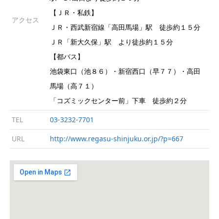
【ＪＲ・私鉄】
アクセス
ＪＲ・西武新宿線「高田馬場」駅 徒歩約１５分
ＪＲ「新大久保」駅 より徒歩約１５分
【都バス】
池袋東口（池８６）・新宿西口（早７７）・高田
馬場（高７１）
「コズミックセンター前」下車 徒歩約２分
TEL
03-3232-7701
URL
http://www.regasu-shinjuku.or.jp/?p=667