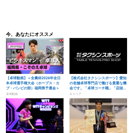
今、あなたにオススメ
【卓球動画】＜全農杯2026年全日
【株式会社タクシンスポーツ】愛知
本卓球選手権大会（ホープス・カ
の老舗卓球専門店で働ける貴重な機
ブ・バンビの部）福岡県予選会＞
会です。「卓球コーチ職」「店頭販
売職」募集開始！
卓球動画
キャリア