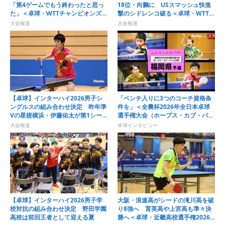
「第4ゲームでもう終わったと思っ
18位・向鵬に USスマッシュ快進
た」＜卓球・WTTチャンピオンズ横
撃のシドレンコ破る＜卓球・WTTチ
浜2026＞
ャンピオンズ横浜2026＞
大会報道
大会報道
【卓球】インターハイ2026男子シ
「ベンチ入りに3つのコーチ資格条
ングルスの組み合わせ決定 昨年準
件を」＜全農杯2026年全日本卓球
Vの星槎横浜・伊藤佑太が第1シー
選手権大会（ホープス・カブ・バン
ドに
ビの部）福岡県予選会＞
大会報道
卓球インタビュー
【卓球】インターハイ2026男子学
大阪・浪速高がシードの滝川高を破
校対抗の組み合わせ決定 野田学園
り8強へ 育英高や上宮高も準々決
高校は前回王者として迎える夏
勝へ＜卓球・近畿高校選手権2026/