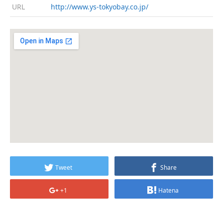
URL
http://www.ys-tokyobay.co.jp/
Tweet
Share
+1
Hatena