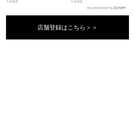
男子学校対抗＞
大会報道
大会報道
Recommended by
店舗登録はこちら＞＞