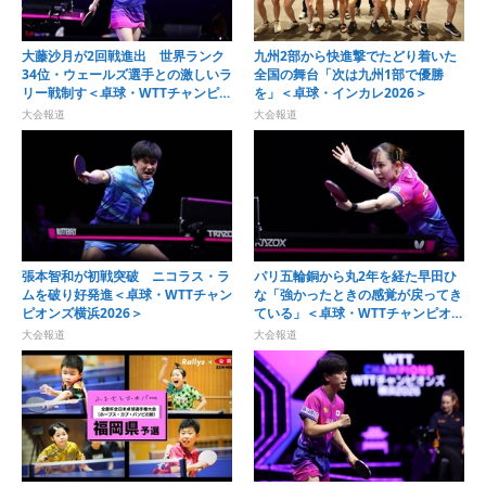
大藤沙月が2回戦進出 世界ランク
九州2部から快進撃でたどり着いた
34位・ウェールズ選手との激しいラ
全国の舞台「次は九州1部で優勝
リー戦制す＜卓球・WTTチャンピオ
を」＜卓球・インカレ2026＞
ンズ横浜2026＞
大会報道
大会報道
張本智和が初戦突破 ニコラス・ラ
パリ五輪銅から丸2年を経た早田ひ
ムを破り好発進＜卓球・WTTチャン
な「強かったときの感覚が戻ってき
ピオンズ横浜2026＞
ている」＜卓球・WTTチャンピオン
ズ横浜2026＞
大会報道
大会報道