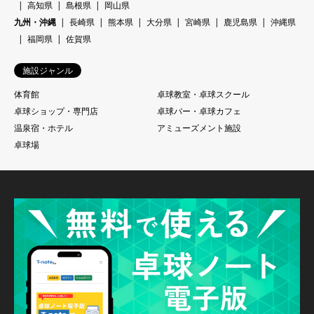
高知県
島根県
岡山県
九州・沖縄
長崎県
熊本県
大分県
宮崎県
鹿児島県
沖縄県
福岡県
佐賀県
施設ジャンル
体育館
卓球教室・卓球スクール
卓球ショップ・専門店
卓球バー・卓球カフェ
温泉宿・ホテル
アミューズメント施設
卓球場