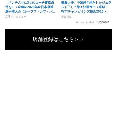
「ベンチ入りに3つのコーチ資格条
篠塚大登、中国超え果たしたジェラ
件を」＜全農杯2026年全日本卓球
ルド下して準々決勝進出＜卓球・
選手権大会（ホープス・カブ・バン
WTTチャンピオンズ横浜2026＞
ビの部）福岡県予選会＞
卓球インタビュー
大会報道
Recommended by
店舗登録はこちら＞＞