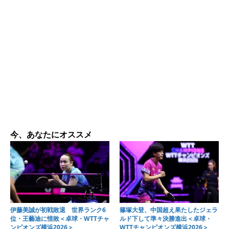
今、あなたにオススメ
伊藤美誠が初戦敗退 世界ランク6
篠塚大登、中国超え果たしたジェラ
位・王藝迪に惜敗＜卓球・WTTチャ
ルド下して準々決勝進出＜卓球・
ンピオンズ横浜2026＞
WTTチャンピオンズ横浜2026＞