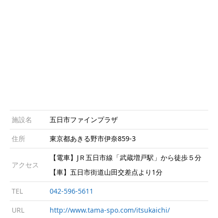
施設名
五日市ファインプラザ
住所
東京都あきる野市伊奈859-3
【電車】JＲ五日市線「武蔵増戸駅」から徒歩５分
アクセス
【車】五日市街道山田交差点より1分
TEL
042-596-5611
URL
http://www.tama-spo.com/itsukaichi/