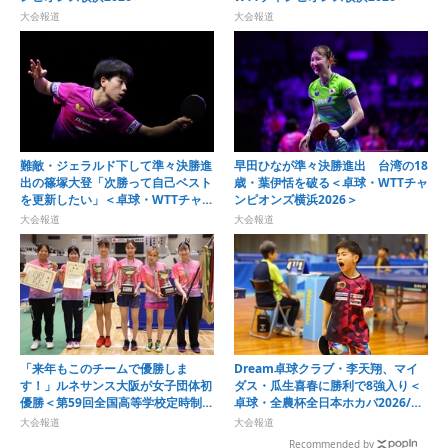
大会報道
大会報道
難敵・ジェラルド下して準々決勝進
早田ひなが準々決勝進出 台湾の18
出の篠塚大登「次勝って自己ベスト
歳・葉伊恬を破る＜卓球・WTTチャ
を更新したい」＜卓球・WTTチャン
ンピオンズ横浜2026＞
ピオンズ横浜2026＞
大会報道
大会報道
「来年もこのチームで優勝しま
Dream卓球クラブ・李天翔、マイ
す！」ルネサンス大阪が女子団体初
ダス・瓜生喜春に勝利で8強入り＜
優勝＜第59回全国高等学校定時制通
卓球・全農杯全日本ホカバ2026/カ
信制卓球大会＞
ブ男子1～3回戦＞
大会報道
大会報道
Recommended by