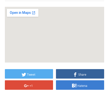
Tweet
Share
+1
Hatena