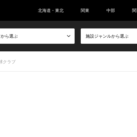
北海道・東北
関東
中部
関
アから選ぶ
施設ジャンルから選ぶ
球クラブ