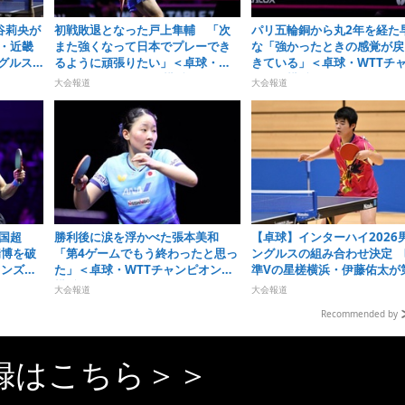
谷莉央が
初戦敗退となった戸上隼輔 「次
パリ五輪銅から丸2年を経た
・近畿
また強くなって日本でプレーでき
な「強かったときの感覚が戻
ングルス
るように頑張りたい」＜卓球・
きている」＜卓球・WTTチ
WTTチャンピオンズ横浜2026＞
オンズ横浜2026＞
大会報道
大会報道
国超
勝利後に涙を浮かべた張本美和
【卓球】インターハイ2026
瑞博を破
「第4ゲームでもう終わったと思っ
ングルスの組み合わせ決定 
オンズ横
た」＜卓球・WTTチャンピオンズ
準Vの星槎横浜・伊藤佑太が
横浜2026＞
ードに
大会報道
大会報道
Recommended by
録はこちら＞＞