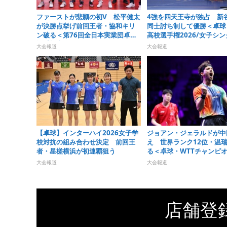
ファーストが悲願の初V 松平健太
4強を四天王寺が独占 新
が決勝点挙げ前回王者・協和キリ
同士討ち制して優勝＜卓球
ン破る＜第76回全日本実業団卓球
高校選手権2026/女子シ
選手権大会＞
＞
大会報道
大会報道
【卓球】インターハイ2026女子学
ジョアン・ジェラルドが中
校対抗の組み合わせ決定 前回王
え 世界ランク12位・温
者・星槎横浜が初連覇狙う
る＜卓球・WTTチャンピ
浜2026＞
大会報道
大会報道
店舗登