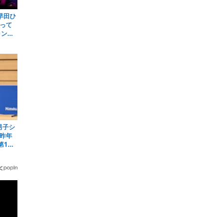
早田ひ
って
ャンピ
男子シ
昨年
第1シ