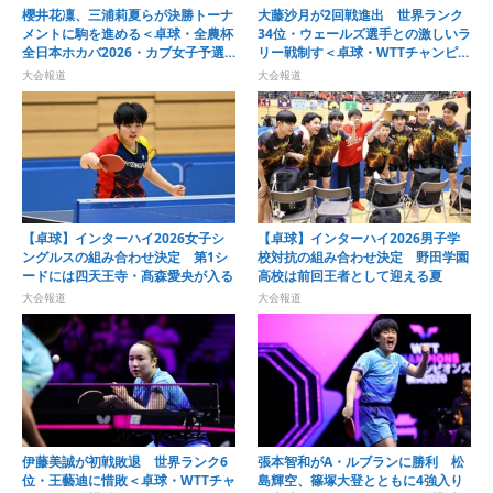
櫻井花凜、三浦莉夏らが決勝トーナ
大藤沙月が2回戦進出 世界ランク
メントに駒を進める＜卓球・全農杯
34位・ウェールズ選手との激しいラ
全日本ホカバ2026・カブ女子予選
リー戦制す＜卓球・WTTチャンピオ
リーグ＞
ンズ横浜2026＞
大会報道
大会報道
【卓球】インターハイ2026女子シ
【卓球】インターハイ2026男子学
ングルスの組み合わせ決定 第1シ
校対抗の組み合わせ決定 野田学園
ードには四天王寺・髙森愛央が入る
高校は前回王者として迎える夏
大会報道
大会報道
伊藤美誠が初戦敗退 世界ランク6
張本智和がA・ルブランに勝利 松
位・王藝迪に惜敗＜卓球・WTTチャ
島輝空、篠塚大登とともに4強入り