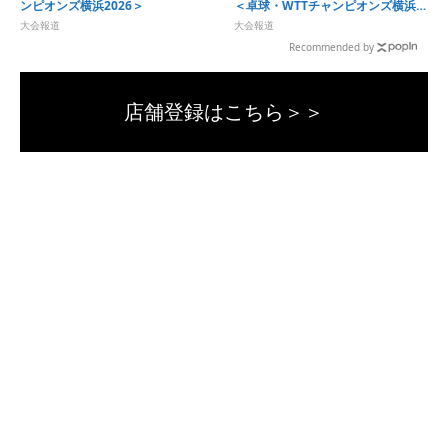
ンピオンズ横浜2026＞
＜卓球・WTTチャンピオンズ横浜
2026＞
大会報道
大会報道
Recommended by
店舗登録はこちら＞＞