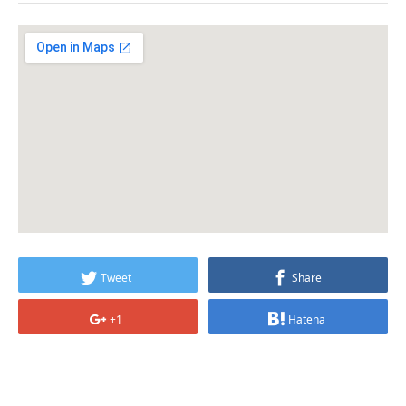
Tweet
Share
+1
Hatena