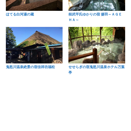
ほてる白河湯の蔵
桓武平氏ゆかりの宿 揚羽～ＡＧＥ
ＨＡ～
鬼怒川温泉絶景の宿佳祥坊福松
せせらぎの宿鬼怒川温泉ホテル万葉
亭