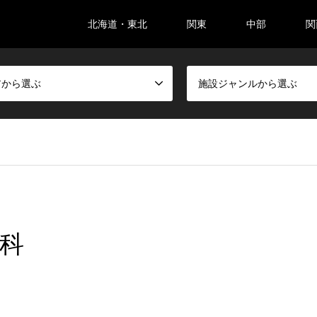
北海道・東北
関東
中部
関
アから選ぶ
施設ジャンルから選ぶ
科