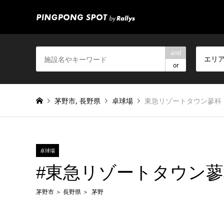
and
エリ
or
茅野市
,
長野県
卓球場
東急リゾートタウン蓼科
卓球場
#東急リゾートタウン蓼
茅野市
長野県
茅野