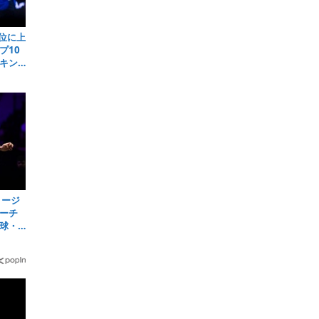
位に上
プ10
キン
リージ
ーチ
球・
6＞