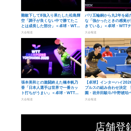
難敵下して8強入り果たした松島輝
パリ五輪銅から丸2年を経
空「調子が良くない中で勝てたこ
な「強かったときの感覚が
とは成長した部分」＜卓球・WTT
きている」＜卓球・WTT
チャンピオンズ横浜2026＞
オンズ横浜2026＞
大会報道
大会報道
張本美和との激闘終えた橋本帆乃
【卓球】インターハイ202
香「日本人選手は世界で一番カッ
ブルスの組み合わせ決定 
ト打ちがうまい」＜卓球・WTTチ
園・岩井田駿斗/中野琥珀
ャンピオンズ横浜2026＞
1シードに
大会報道
大会報道
店舗登