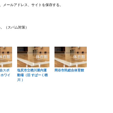
、メールアドレス、サイトを保存する。
い。（スパム対策）
合スポ
塩尻市立楢川屋内運
岡谷市民総合体育館
 ホワイ
動場（旧 すぱーく楢
川 ）