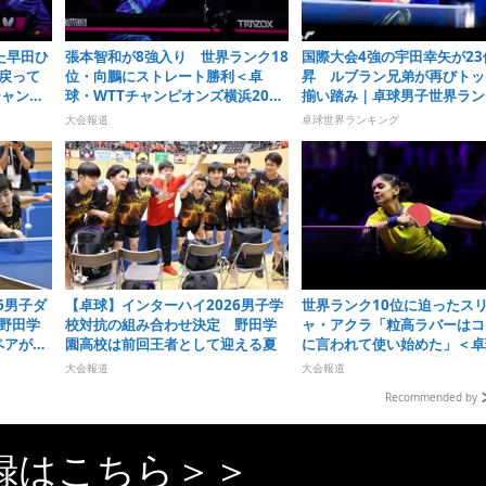
た早田ひ
張本智和が8強入り 世界ランク18
国際大会4強の宇田幸矢が23
戻って
位・向鵬にストレート勝利＜卓
昇 ルブラン兄弟が再びトッ
チャンピ
球・WTTチャンピオンズ横浜2026
揃い踏み｜卓球男子世界ラン
＞
グ（2026年第31週）
大会報道
卓球世界ランキング
6男子ダ
【卓球】インターハイ2026男子学
世界ランク10位に迫ったス
野田学
校対抗の組み合わせ決定 野田学
ャ・アクラ「粒高ラバーはコ
ペアが第
園高校は前回王者として迎える夏
に言われて使い始めた」＜卓
WTTチャンピオンズ横浜202
大会報道
大会報道
Recommended by
録はこちら＞＞