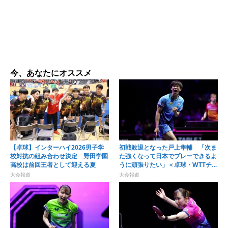
今、あなたにオススメ
【卓球】インターハイ2026男子学
初戦敗退となった戸上隼輔 「次ま
校対抗の組み合わせ決定 野田学園
た強くなって日本でプレーできるよ
高校は前回王者として迎える夏
うに頑張りたい」＜卓球・WTTチャ
ンピオンズ横浜2026＞
大会報道
大会報道