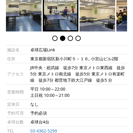
施設名
卓球広場Link
住所
東京都新宿区新小川町５－１６, 小宮山ビル2階
JR中央・総武線 徒歩7分 東京メトロ東西線 徒歩
アクセス
5分 東京メトロ南北線 徒歩5分 東京メトロ有楽町
線 徒歩7分 都営地下鉄大江戸線 徒歩5 分
平日 10:00～22:00
営業時間
土日祝 10:00～21:00
定休日
なし
予約可否
予約必須
卓球台数
卓球台4台
TEL
03-4362-5299