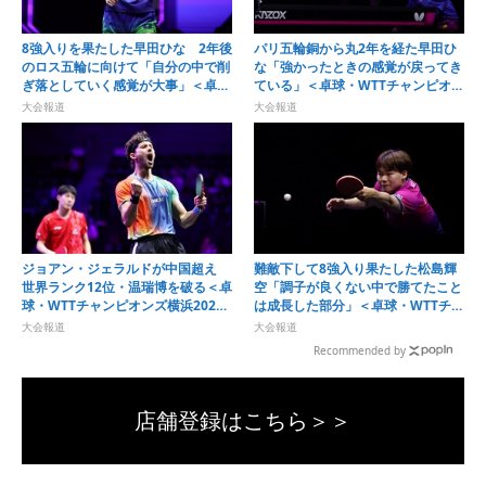
8強入りを果たした早田ひな 2年後
パリ五輪銅から丸2年を経た早田ひ
のロス五輪に向けて「自分の中で削
な「強かったときの感覚が戻ってき
ぎ落としていく感覚が大事」＜卓
ている」＜卓球・WTTチャンピオン
球・WTTチャンピオンズ横浜2026
ズ横浜2026＞
大会報道
大会報道
＞
ジョアン・ジェラルドが中国超え
難敵下して8強入り果たした松島輝
世界ランク12位・温瑞博を破る＜卓
空「調子が良くない中で勝てたこと
球・WTTチャンピオンズ横浜2026
は成長した部分」＜卓球・WTTチャ
＞
ンピオンズ横浜2026＞
大会報道
大会報道
Recommended by
店舗登録はこちら＞＞