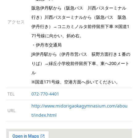
阪急伊丹駅から（阪急バス 川西バスターミナル
行き）川西バスターミナルから（阪急バス 阪急
アクセス
伊丹行き）→コニカミノルタ前停留所下車 ※国道1
71号線に向かい、斜め右。
・伊丹市交通局
JR伊丹駅から（伊丹市営バス 荻野方面行き１番の
りば）→緑丘小学校前停留所下車、東へ200メート
ル
※国道171号線、空港方面へ歩いてください。
TEL
072-770-4401
http://www.midorigaokagymnasium.com/abou
URL
t/index.html