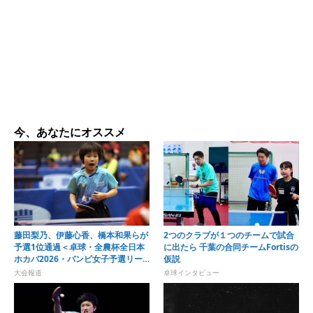
今、あなたにオススメ
藤田梨乃、伊藤心香、橋本和果らが
2つのクラブが１つのチームで試合
予選1位通過＜卓球・全農杯全日本
に出たら 千葉の合同チームFortisの
ホカバ2026・バンビ女子予選リー
仮説
グ＞
大会報道
卓球インタビュー