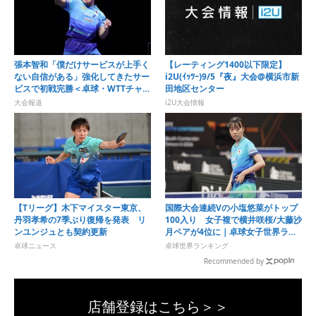
張本智和「僕だけサービスが上手く
【レーティング1400以下限定】
ない自信がある」強化してきたサー
i2U(ｲｯﾂｰ)9/5『夜』大会@横浜市新
ビスで初戦完勝＜卓球・WTTチャン
田地区センター
ピオンズ横浜2026＞
大会報道
i2U大会情報
【Tリーグ】木下マイスター東京、
国際大会連続Vの小塩悠菜がトップ
丹羽孝希の7季ぶり復帰を発表 リ
100入り 女子複で横井咲桜/大藤沙
ンユンジュとも契約更新
月ペアが4位に｜卓球女子世界ラン
キング（2026年第32週）
卓球ニュース
卓球世界ランキング
Recommended by
店舗登録はこちら＞＞