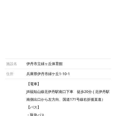
施設名
伊丹市立緑ヶ丘体育館
住所
兵庫県伊丹市緑ケ丘1-10-1
【電車】
JR福知山線北伊丹駅南口下車 徒歩20分 ( 北伊丹駅
南側出口から左方向、国道171号線右折後直進）
【バス】
・阪急バス