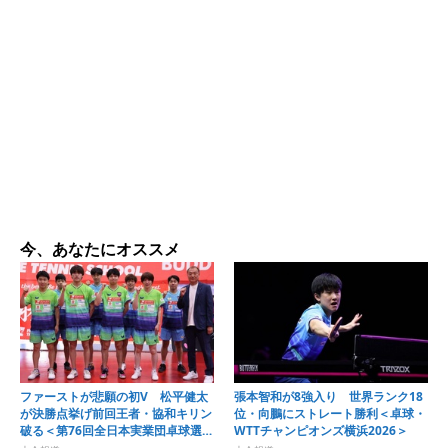
今、あなたにオススメ
ファーストが悲願の初V 松平健太
張本智和が8強入り 世界ランク18
が決勝点挙げ前回王者・協和キリン
位・向鵬にストレート勝利＜卓球・
破る＜第76回全日本実業団卓球選手
WTTチャンピオンズ横浜2026＞
権大会＞