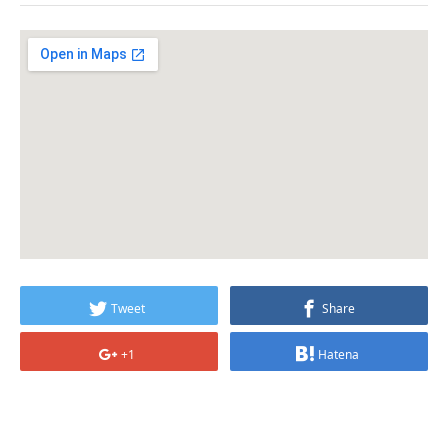
Tweet
Share
+1
Hatena