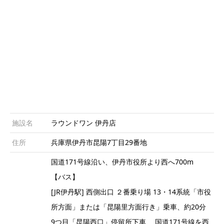
施設名
ラウンドワン 伊丹店
住所
兵庫県伊丹市昆陽7丁目29番地
国道171号線沿い、伊丹市役所より西へ700m
【バス】
[JR伊丹駅] 西側出口 ２番乗り場 13・14系統「市役
所方面」または「昆陽里方面行き」乗車、約20分
9つ目「昆陽西口」停留所下車、 国道171号線を西