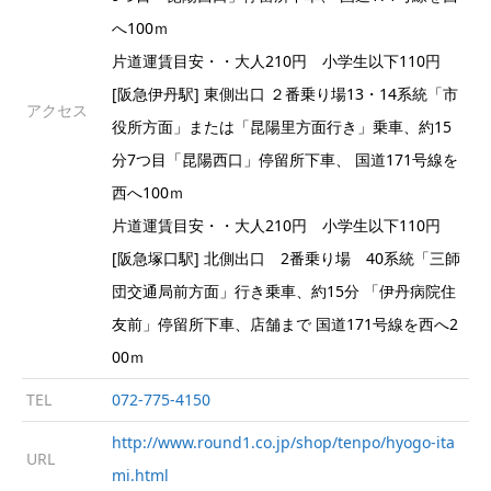
へ100ｍ
片道運賃目安・・大人210円 小学生以下110円
[阪急伊丹駅] 東側出口 ２番乗り場13・14系統「市
アクセス
役所方面」または「昆陽里方面行き」乗車、約15
分7つ目「昆陽西口」停留所下車、 国道171号線を
西へ100ｍ
片道運賃目安・・大人210円 小学生以下110円
[阪急塚口駅] 北側出口 2番乗り場 40系統「三師
団交通局前方面」行き乗車、約15分 「伊丹病院住
友前」停留所下車、店舗まで 国道171号線を西へ2
00ｍ
TEL
072-775-4150
http://www.round1.co.jp/shop/tenpo/hyogo-ita
URL
mi.html