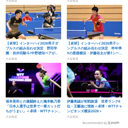
大会報道
大会報道
【卓球】インターハイ2026男子ダ
【卓球】インターハイ2026男子シ
ブルスの組み合わせ決定 野田学
ングルスの組み合わせ決定 昨年準
園・岩井田駿斗/中野琥珀ペアが第1
Vの星槎横浜・伊藤佑太が第1シー
シードに
ドに
大会報道
大会報道
張本美和との激闘終えた橋本帆乃香
伊藤美誠が初戦敗退 世界ランク6
「日本人選手は世界で一番カット打
位・王藝迪に惜敗＜卓球・WTTチャ
ちがうまい」＜卓球・WTTチャンピ
ンピオンズ横浜2026＞
オンズ横浜2026＞
大会報道
大会報道
Recommended by