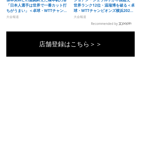
「日本人選手は世界で一番カット打
世界ランク12位・温瑞博を破る＜卓
ちがうまい」＜卓球・WTTチャンピ
球・WTTチャンピオンズ横浜2026
オンズ横浜2026＞
＞
大会報道
大会報道
Recommended by
店舗登録はこちら＞＞