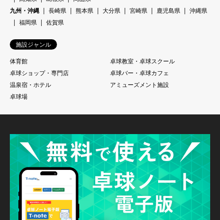
九州・沖縄
長崎県
熊本県
大分県
宮崎県
鹿児島県
沖縄県
福岡県
佐賀県
施設ジャンル
体育館
卓球教室・卓球スクール
卓球ショップ・専門店
卓球バー・卓球カフェ
温泉宿・ホテル
アミューズメント施設
卓球場