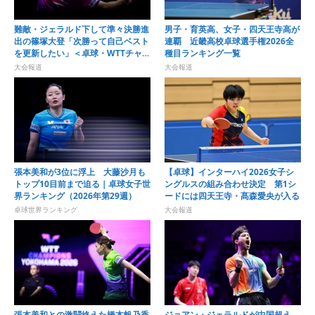
難敵・ジェラルド下して準々決勝進
男子・育英高、女子・四天王寺高が
出の篠塚大登「次勝って自己ベスト
連覇 近畿高校卓球選手権2026全
を更新したい」＜卓球・WTTチャン
種目ランキング一覧
ピオンズ横浜2026＞
大会報道
大会報道
張本美和が3位に浮上 大藤沙月も
【卓球】インターハイ2026女子シ
トップ10目前まで迫る｜卓球女子世
ングルスの組み合わせ決定 第1シ
界ランキング（2026年第29週）
ードには四天王寺・髙森愛央が入る
卓球世界ランキング
大会報道
張本美和との激闘終えた橋本帆乃香
ジョアン・ジェラルドが中国超え