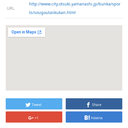
http://www.city.otsuki.yamanashi.jp/bunka/spor
URL
ts/sougoutaiikukan.html
Tweet
Share
+1
Hatena