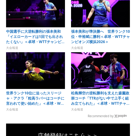
中国選手に大逆転勝利の張本美和
張本美和が準決勝へ 世界ランク10
「イエローカードは1回でも出され
位・申裕斌に勝利＜卓球・WTTチャ
たくない」＜卓球・WTTチャンピオ
ンピオンズ横浜2026＞
ンズ横浜2026＞
大会報道
大会報道
世界ランク10位に迫ったスリージ
松島輝空の逆転勝利を支えた森薗政
ャ・アクラ「粒高ラバーはコーチに
崇コーチ「TTRがない中で上手く組
言われて使い始めた」＜卓球・WTT
み立てられた」＜卓球・WTTチャン
チャンピオンズ横浜2026＞
ピオンズ横浜2026＞
大会報道
大会報道
Recommended by
店舗登録はこちら＞＞