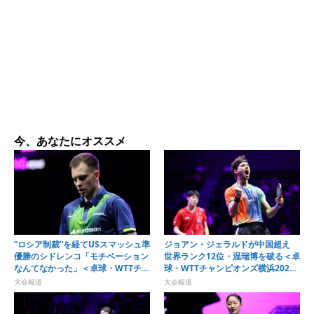
今、あなたにオススメ
“ロシア制裁”を経てUSスマッシュ準
ジョアン・ジェラルドが中国超え
優勝のシドレンコ「モチベーション
世界ランク12位・温瑞博を破る＜卓
なんてなかった」＜卓球・WTTチャ
球・WTTチャンピオンズ横浜2026
ンピオンズ横浜2026＞
＞
大会報道
大会報道