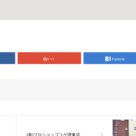
+1
Hatena
(有)プロショップユゲ堺東店