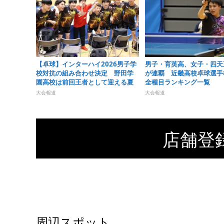
【卓球】インターハイ2026男子学
男子・育英高、女子・四天
校対抗の組み合わせ決定 野田学
が連覇 近畿高校卓球選手権
園高校は前回王者として迎える夏
全種目ランキング一覧
大会報道
大会報道
店舗登
周辺スポット