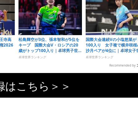
王寺高
松島輝空が3位、張本智和が5位を
国際大会連続Vの小塩悠菜が
2026
キープ 国際大会V・ロシアの20
100入り 女子複で横井咲桜
歳がトップ100入り｜卓球男子世界
沙月ペアが4位に｜卓球女子
ランキング（2026年第32週）
ンキング（2026年第32週）
卓球世界ランキング
卓球世界ランキング
Recommended by
録はこちら＞＞