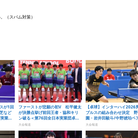
い。（スパム対策）
スが1回
ファーストが悲願の初V 松平健太
【卓球】インターハイ2026
芝など
が決勝点挙げ前回王者・協和キリ
ブルスの組み合わせ決定 野
本実業団
ン破る＜第76回全日本実業団卓球
園・岩井田駿斗/中野琥珀ペ
選手権大会＞
1シードに
大会報道
大会報道