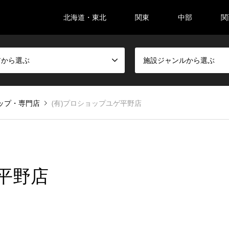
北海道・東北
関東
中部
関
アから選ぶ
施設ジャンルから選ぶ
ップ・専門店
(有)プロショップユゲ平野店
ゲ平野店