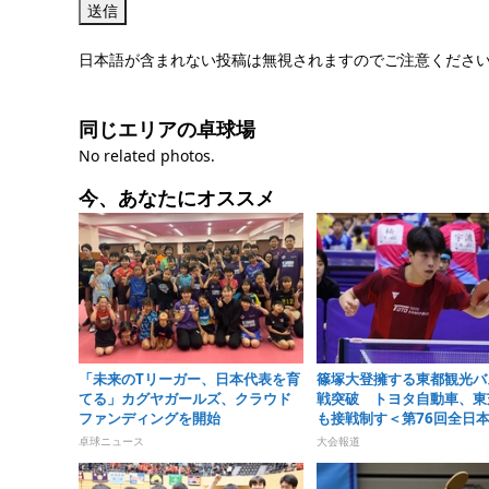
日本語が含まれない投稿は無視されますのでご注意くださ
同じエリアの卓球場
No related photos.
今、あなたにオススメ
「未来のTリーガー、日本代表を育
篠塚大登擁する東都観光バ
てる」カグヤガールズ、クラウド
戦突破 トヨタ自動車、東
ファンディングを開始
も接戦制す＜第76回全日
卓球選手権大会＞
卓球ニュース
大会報道