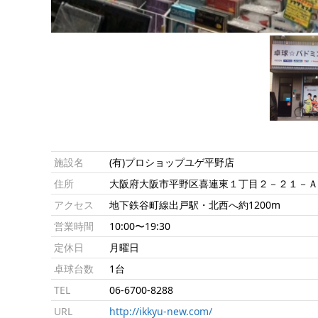
施設名
(有)プロショップユゲ平野店
住所
大阪府大阪市平野区喜連東１丁目２－２１－
アクセス
地下鉄谷町線出戸駅・北西へ約1200m
営業時間
10:00〜19:30
定休日
月曜日
卓球台数
1台
TEL
06-6700-8288
URL
http://ikkyu-new.com/