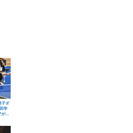
男子ダ
田学
アが第