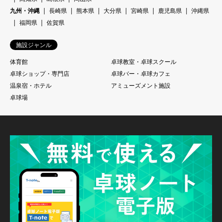
九州・沖縄
長崎県
熊本県
大分県
宮崎県
鹿児島県
沖縄県
福岡県
佐賀県
施設ジャンル
体育館
卓球教室・卓球スクール
卓球ショップ・専門店
卓球バー・卓球カフェ
温泉宿・ホテル
アミューズメント施設
卓球場