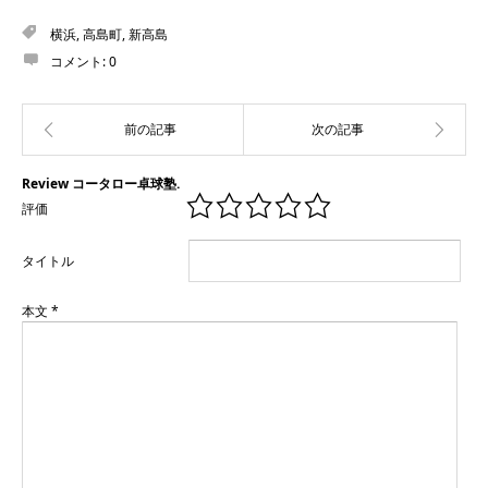
横浜
,
高島町
,
新高島
コメント:
0
Review コータロー卓球塾.
評価
タイトル
本文
*