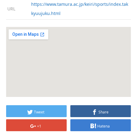
https://www.tamura.ac.jp/keiri/sports/index.tak
URL
kyuujuku.html
Tweet
Share
+1
Hatena