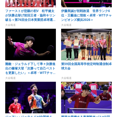
ファーストが悲願の初V 松平健太
伊藤美誠が初戦敗退 世界ランク6
が決勝点挙げ前回王者・協和キリン
位・王藝迪に惜敗＜卓球・WTTチャ
破る＜第76回全日本実業団卓球選手
ンピオンズ横浜2026＞
権大会＞
大会報道
大会報道
難敵・ジェラルド下して準々決勝進
第59回全国高等学校定時制通信制卓
出の篠塚大登「次勝って自己ベスト
球大会
を更新したい」＜卓球・WTTチャン
ピオンズ横浜2026＞
大会報道
大会報道
ジョアン・ジェラルドが中国超え
篠塚大登擁する東都観光バスが1回