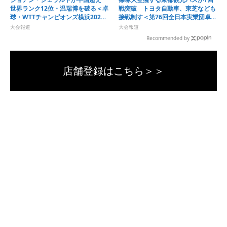
世界ランク12位・温瑞博を破る＜卓
戦突破 トヨタ自動車、東芝なども
球・WTTチャンピオンズ横浜2026
接戦制す＜第76回全日本実業団卓球
＞
選手権大会＞
大会報道
大会報道
Recommended by
店舗登録はこちら＞＞