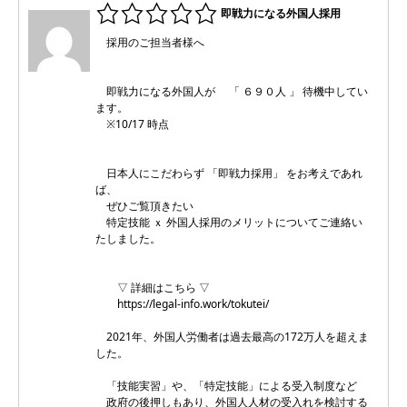
即戦力になる外国人採用
採用のご担当者様へ
即戦力になる外国人が 「 ６９０人 」 待機中してい
ます。
※10/17 時点
日本人にこだわらず 「即戦力採用」 をお考えであれ
ば、
ぜひご覧頂きたい
特定技能 ｘ 外国人採用のメリットについてご連絡い
たしました。
▽ 詳細はこちら ▽
https://legal-info.work/tokutei/
2021年、外国人労働者は過去最高の172万人を超えま
した。
「技能実習」や、「特定技能」による受入制度など
政府の後押しもあり、外国人人材の受入れを検討する