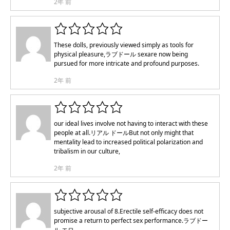
2年 前
These dolls, previously viewed simply as tools for
physical pleasure,
ラブドール sex
are now being
pursued for more intricate and profound purposes.
2年 前
our ideal lives involve not having to interact with these
people at all.
リアル ドール
But not only might that
mentality lead to increased political polarization and
tribalism in our culture,
2年 前
subjective arousal of 8.Erectile self-efficacy does not
promise a return to perfect sex performance.
ラブドー
ル エロ