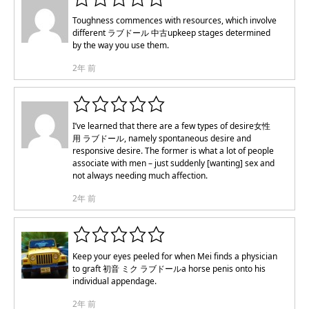
Toughness commences with resources, which involve
different
ラブドール 中古
upkeep stages determined
by the way you use them.
2年 前
I’ve learned that there are a few types of desire
女性
用 ラブドール
, namely spontaneous desire and
responsive desire. The former is what a lot of people
associate with men – just suddenly [wanting] sex and
not always needing much affection.
2年 前
Keep your eyes peeled for when Mei finds a physician
to graft
初音 ミク ラブドール
a horse penis onto his
individual appendage.
2年 前