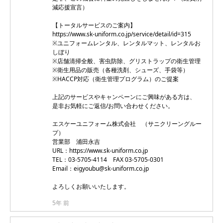
減応援宣言）
【トータルサービスのご案内】
https://www.sk-uniform.co.jp/service/detail/id=315
※ユニフォームレンタル、レンタルマット、レンタルお
しぼり
※店舗清掃全般、害虫防除、グリストラップの衛生管理
※衛生用品の販売（各種洗剤、シューズ、手袋等）
※HACCP対応（衛生管理プログラム）のご提案
上記のサービスやキャンペーンにご興味がある方は、
是非お気軽にご返信/お問い合わせください。
エスケーユニフォーム株式会社 （サニクリーングルー
プ）
営業部 浦田永吉
URL：https://www.sk-uniform.co.jp
TEL：03-5705-4114 FAX 03-5705-0301
Email：eigyoubu@sk-uniform.co.jp
よろしくお願いいたします。
5年 前