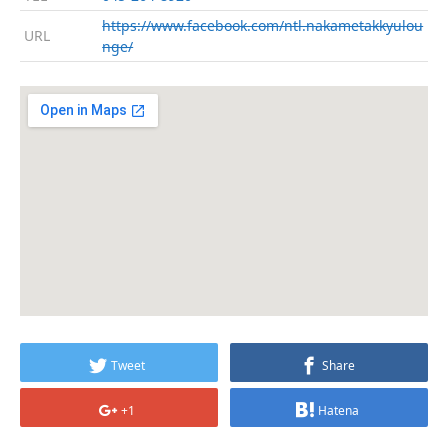
https://www.facebook.com/ntl.nakametakkyulou
URL
nge/
Tweet
Share
+1
Hatena