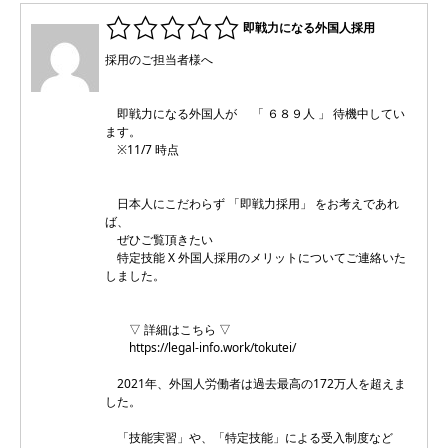
即戦力になる外国人採用
採用のご担当者様へ
即戦力になる外国人が 「 ６８９人 」 待機中してい
ます。
※11/7 時点
日本人にこだわらず 「即戦力採用」 をお考えであれ
ば、
ぜひご覧頂きたい
特定技能 X 外国人採用のメリットについてご連絡いた
しました。
▽ 詳細はこちら ▽
https://legal-info.work/tokutei/
2021年、外国人労働者は過去最高の172万人を超えま
した。
「技能実習」や、「特定技能」による受入制度など