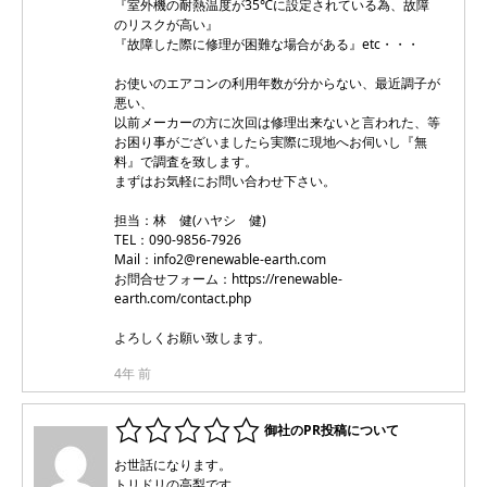
『室外機の耐熱温度が35℃に設定されている為、故障
のリスクが高い』
『故障した際に修理が困難な場合がある』etc・・・
お使いのエアコンの利用年数が分からない、最近調子が
悪い、
以前メーカーの方に次回は修理出来ないと言われた、等
お困り事がございましたら実際に現地へお伺いし『無
料』で調査を致します。
まずはお気軽にお問い合わせ下さい。
担当：林 健(ハヤシ 健)
TEL：090-9856-7926
Mail：info2@renewable-earth.com
お問合せフォーム：https://renewable-
earth.com/contact.php
よろしくお願い致します。
4年 前
御社のPR投稿について
お世話になります。
トリドリの高梨です。