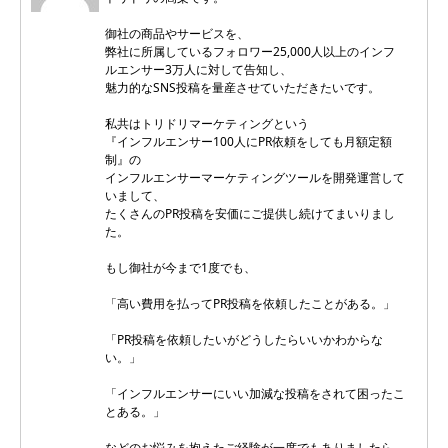
御社の商品やサービスを、
弊社に所属しているフォロワー25,000人以上のインフ
ルエンサー3万人に対して告知し、
魅力的なSNS投稿を量産させていただきたいです。
私共はトリドリマーケティングという
『インフルエンサー100人にPR依頼をしても月額定額
制』の
インフルエンサーマーケティングツールを開発運営して
いまして、
たくさんのPR投稿を安価にご提供し続けてまいりまし
た。
もし御社が今まで1度でも、
「高い費用を払ってPR投稿を依頼したことがある。」
「PR投稿を依頼したいがどうしたらいいかわからな
い。」
「インフルエンサーにいい加減な投稿をされて困ったこ
とある。」
などのお悩みを抱えたご経験が一度でもありましたら