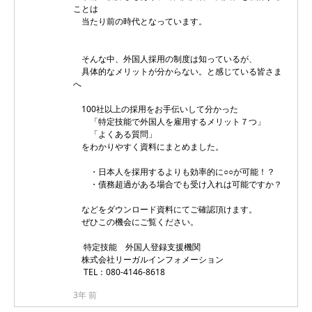
ことは
当たり前の時代となっています。
そんな中、外国人採用の制度は知っているが、
具体的なメリットが分からない。と感じている皆さま
へ
100社以上の採用をお手伝いして分かった
「特定技能で外国人を雇用するメリット７つ」
「よくある質問」
をわかりやすく資料にまとめました。
・日本人を採用するよりも効率的に○○が可能！？
・債務超過がある場合でも受け入れは可能ですか？
などをダウンロード資料にてご確認頂けます。
ぜひこの機会にご覧ください。
特定技能 外国人登録支援機関
株式会社リーガルインフォメーション
TEL：080-4146-8618
3年 前