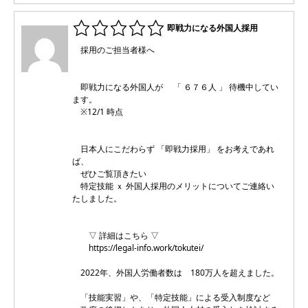
即戦力になる外国人採用
採用のご担当者様へ
即戦力になる外国人が 「 ６７６人 」 待機中してい
ます。
※12/1 時点
日本人にこだわらず 「即戦力採用」 をお考えであれ
ば、
ぜひご覧頂きたい
特定技能 ｘ 外国人採用のメリットについてご連絡い
たしました。
▽ 詳細はこちら ▽
https://legal-info.work/tokutei/
2022年、外国人労働者数は 180万人を超えました。
「技能実習」や、「特定技能」による受入制度など