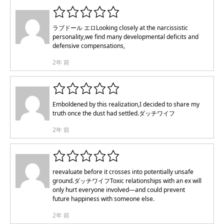
ラブドール エロ
Looking closely at the narcissistic
personality,we find many developmental deficits and
defensive compensations,
2年 前
Emboldened by this realization,I decided to share my
truth once the dust had settled.
ダッチワイフ
2年 前
reevaluate before it crosses into potentially unsafe
ground.
ダッチワイフ
Toxic relationships with an ex will
only hurt everyone involved—and could prevent
future happiness with someone else.
2年 前