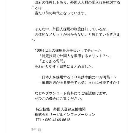
政府の後押しもあり、外国人人材の受入れを検討する
ことは
当たり前の時代となっています。
そんな中、外国人採用の制度は知っているが、
具体的なメリットが分からない。と感じている皆さま
へ
100社以上の採用をお手伝いして分かった
「特定技能で外国人を雇用するメリット７つ」
「よくある質問」
をわかりやすく資料にまとめました。
・日本人を採用するよりも効率的に○○が可能！？
・債務超過がある場合でも受け入れは可能ですか？
などをダウンロード資料にてご確認頂けます。
ぜひこの機会にご覧ください。
特定技能 外国人登録支援機関
株式会社リーガルインフォメーション
TEL：080-4146-8618
3年 前