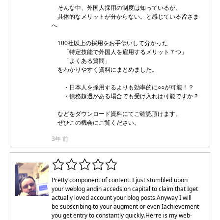
そんな中、外国人採用の制度は知っているが、
具体的なメリットが分からない。と感じている皆さま
へ
100社以上の採用をお手伝いして分かった
「特定技能で外国人を雇用するメリット７つ」
「よくある質問」
をわかりやすく資料にまとめました。
・日本人を採用するよりも効率的に○○が可能！？
・債務超過がある場合でも受け入れは可能ですか？
などをダウンロード資料にてご確認頂けます。
ぜひこの機会にご覧ください。
3年 前
Pretty component of content. I just stumbled upon
your weblog andin accedsion capital to claim that Iget
actually loved account your blog posts.Anyway I will
be subscribing to your augment or even Iachievement
you get entry to constantly quickly.Herre is my web-