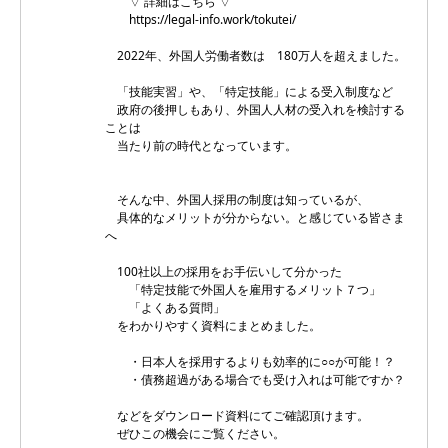
▽ 詳細はこちら ▽
https://legal-info.work/tokutei/
2022年、外国人労働者数は 180万人を超えました。
「技能実習」や、「特定技能」による受入制度など
政府の後押しもあり、外国人人材の受入れを検討する
ことは
当たり前の時代となっています。
そんな中、外国人採用の制度は知っているが、
具体的なメリットが分からない。と感じている皆さま
へ
100社以上の採用をお手伝いして分かった
「特定技能で外国人を雇用するメリット７つ」
「よくある質問」
をわかりやすく資料にまとめました。
・日本人を採用するよりも効率的に○○が可能！？
・債務超過がある場合でも受け入れは可能ですか？
などをダウンロード資料にてご確認頂けます。
ぜひこの機会にご覧ください。