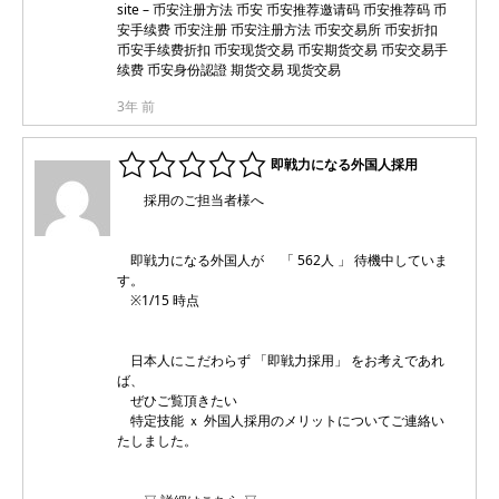
site –
币安注册方法 币安 币安推荐邀请码 币安推荐码 币
安手续费 币安注册 币安注册方法 币安交易所 币安折扣
币安手续费折扣 币安现货交易 币安期货交易 币安交易手
续费 币安身份認證 期货交易 现货交易
3年 前
即戦力になる外国人採用
採用のご担当者様へ
即戦力になる外国人が 「 562人 」 待機中していま
す。
※1/15 時点
日本人にこだわらず 「即戦力採用」 をお考えであれ
ば、
ぜひご覧頂きたい
特定技能 ｘ 外国人採用のメリットについてご連絡い
たしました。