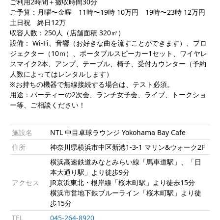
ご利用2時間＋撤収時間30分
ご予算：月曜〜金曜 11時〜19時 10万円 19時〜23時 12万円
土日祝 終日12万
収容人数：250人（店舗面積 320㎡）
設備： Wi-Fi、音響（お好きな曲を流すことができます）、プロ
ジェクター（10ｍ）、ポータブルスピーカー1セット、ワイヤレ
スマイク2本、アンプ、テーブル、椅子、受付カウンター（予約
人数によってはレンタルします）
※お持ちの機器で無線接続する場合は、テスト必須。
用途：パーティーの2次会、ランチ女子会、ライブ、トークショ
ー等、ご相談ください！
施設名
NTL 中目卓球ラウンジ Yokohama Bay Cafe
住所
神奈川県横浜市中区新港1-3-1 マリン&ウォーク2F
横浜高速鉄道みなとみらい線「馬車道駅」、「日
本大通り駅」より徒歩9分
アクセス
JR京浜東北・根岸線「桜木町駅」より徒歩15分
横浜市営地下鉄ブルーライン「桜木町駅」より徒
歩15分
TEL
045-264-8920