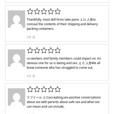
Thankfully, most doll firms take pains
エロ 人形
to
conceal the contents of their shipping and delivery
packing containers.
2年 前
co-workers and family members could impact on. An
obvious one for us is dating and sex.
えろ 人形
We all
know someone who has struggled to come out.
2年 前
ラブドール エロ
accepting,sex-positive conversations
about sex with parents about safe sex and what sex
can mean and can include,