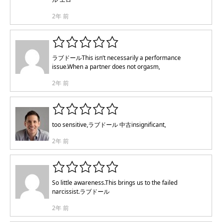
2年 前
ラブドール
This isn’t necessarily a performance
issue.When a partner does not orgasm,
2年 前
too sensitive,
ラブドール 中古
insignificant,
2年 前
So little awareness.This brings us to the failed
narcissist.
ラブドール
2年 前