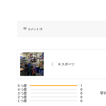
コメント:
0
Ｋスポーツ
５つ星
1
４つ星
0
平
３つ星
0
２つ星
0
１つ星
0