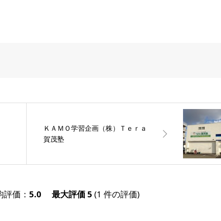
ＫＡＭＯ学習企画（株）Ｔｅｒａ
賀茂塾
均評価：
5.0
最大評価
5
(
1
件の評価)