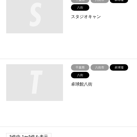
八街
スタジオキャン
千葉県
八街市
卓球場
八街
卓球館八街
5件中 1〜5件を表示