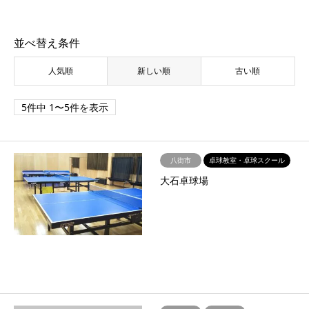
並べ替え条件
人気順
新しい順
古い順
5件中 1〜5件を表示
八街市
卓球教室・卓球スクール
大石卓球場