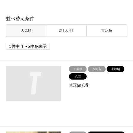
並べ替え条件
人気順
新しい順
古い順
5件中 1〜5件を表示
千葉県
八街市
卓球場
八街
卓球館八街