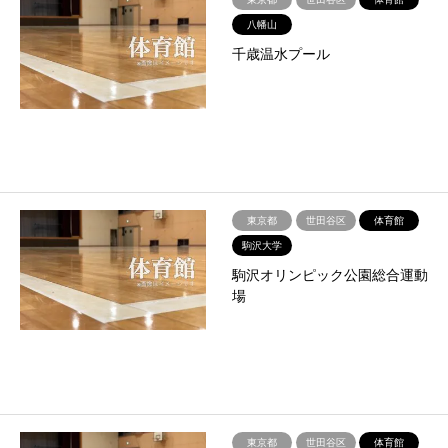
八幡山
千歳温水プール
東京都
世田谷区
体育館
駒沢大学
駒沢オリンピック公園総合運動
場
東京都
世田谷区
体育館