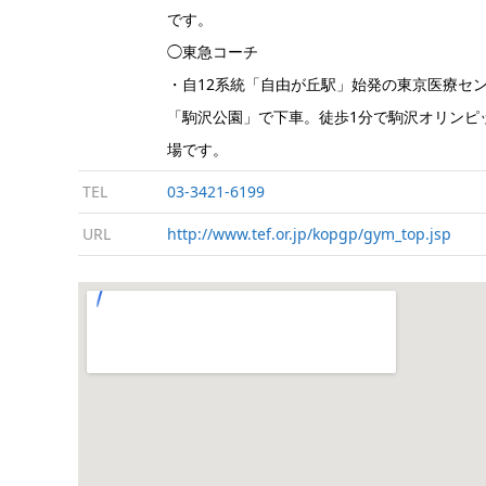
です。
◯東急コーチ
・自12系統「自由が丘駅」始発の東京医療セ
「駒沢公園」で下車。徒歩1分で駒沢オリンピ
場です。
TEL
03-3421-6199
URL
http://www.tef.or.jp/kopgp/gym_top.jsp