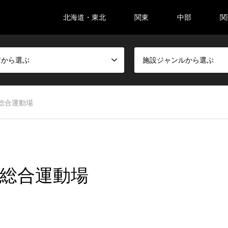
北海道・東北
関東
中部
関
アから選ぶ
施設ジャンルから選ぶ
総合運動場
園総合運動場