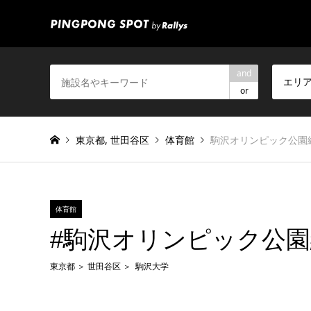
and
エリ
or
東京都
,
世田谷区
体育館
駒沢オリンピック公園
体育館
#駒沢オリンピック公
東京都
世田谷区
駒沢大学