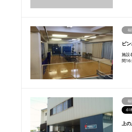
福
ピン
施設
間16
福
卓
上の