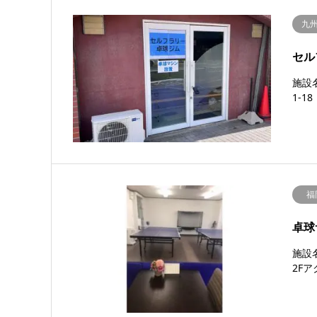
九
セル
施設
1-
福
卓球
施設
2F