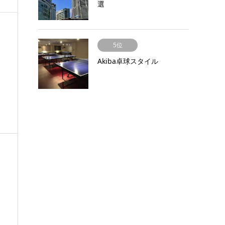
選
5位
Akiba卓球スタイル