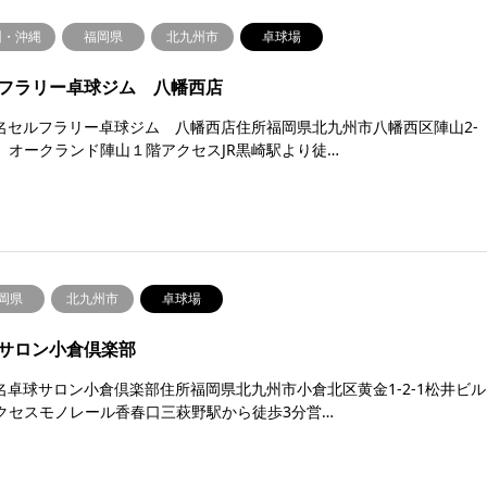
州・沖縄
福岡県
北九州市
卓球場
フラリー卓球ジム 八幡西店
名セルフラリー卓球ジム 八幡西店住所福岡県北九州市八幡西区陣山2-
18 オークランド陣山１階アクセスJR黒崎駅より徒…
岡県
北九州市
卓球場
サロン小倉倶楽部
名卓球サロン小倉倶楽部住所福岡県北九州市小倉北区黄金1-2-1松井ビル
アクセスモノレール香春口三萩野駅から徒歩3分営…