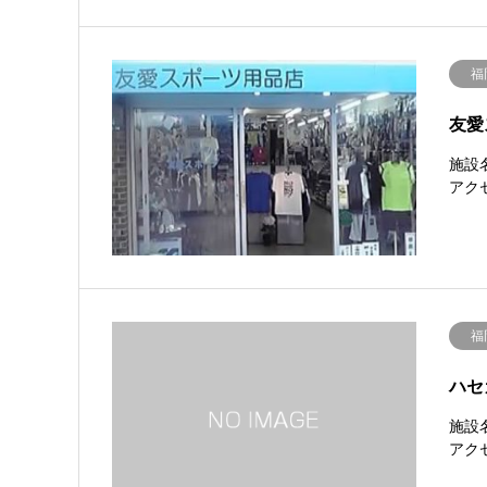
福
友愛
施設
アクセ
福
ハセ
施設
アクセ