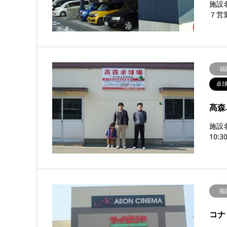
施設
７営業時
福
卓
髙森
施設
10:
福
コナ