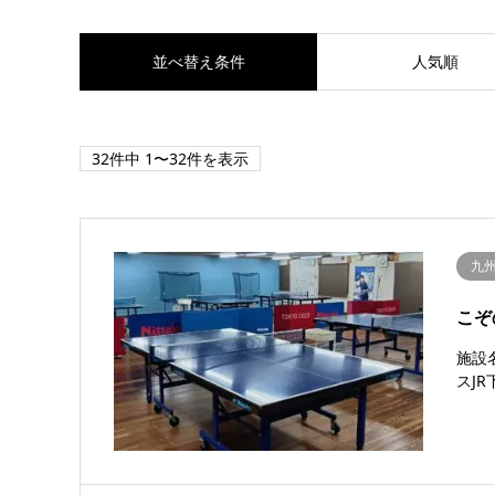
並べ替え条件
人気順
32件中 1〜32件を表示
九
こぞ
施設
スJR