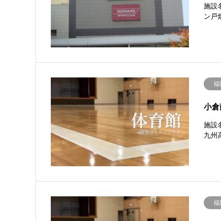
施設
ン戸
福
小倉
施設
九州高
福