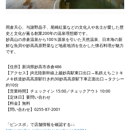
岡倉天心、与謝野晶子、尾崎紅葉などの文化人や名士が愛した歴
史と文化が薫る創業200年の温泉理想郷です。
妙高山の赤倉温泉から100％源泉を引いた天然温泉、日本海の新
鮮な魚貝や妙高高原野菜など地産地消を生かした懐石料理が魅力
です。
【住所】新潟県妙高市赤倉486
【アクセス】JR北陸新幹線上越妙高駅東口出口→私鉄えちごトキ
メキ鉄道妙高高原駅行き約30妙高高原駅下車正面出口→タクシー
約10分
【営業時間】チェックイン 15:00／チェックアウト 10:00
【定休日】要問い合わせ
【料金】無料
【問い合わせ】0255-87-2001
「ピンスポ」で店舗情報を確認する↓↓