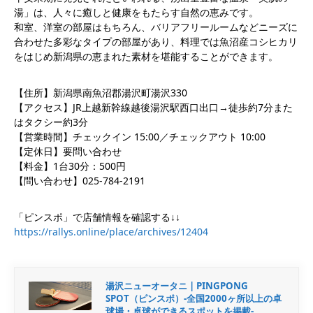
湯」は、人々に癒しと健康をもたらす自然の恵みです。
和室、洋室の部屋はもちろん、バリアフリールームなどニーズに
合わせた多彩なタイプの部屋があり、料理では魚沼産コシヒカリ
をはじめ新潟県の恵まれた素材を堪能することができます。
【住所】新潟県南魚沼郡湯沢町湯沢330
【アクセス】JR上越新幹線越後湯沢駅西口出口→徒歩約7分また
はタクシー約3分
【営業時間】チェックイン 15:00／チェックアウト 10:00
【定休日】要問い合わせ
【料金】1台30分：500円
【問い合わせ】025-784-2191
「ピンスポ」で店舗情報を確認する↓↓
https://rallys.online/place/archives/12404
湯沢ニューオータニ | PINGPONG
SPOT（ピンスポ）-全国2000ヶ所以上の卓
球場・卓球ができるスポットを掲載-