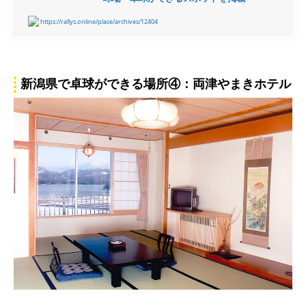
https://rallys.online/place/archives/12404
新潟県で卓球ができる場所④：両津やまきホテル