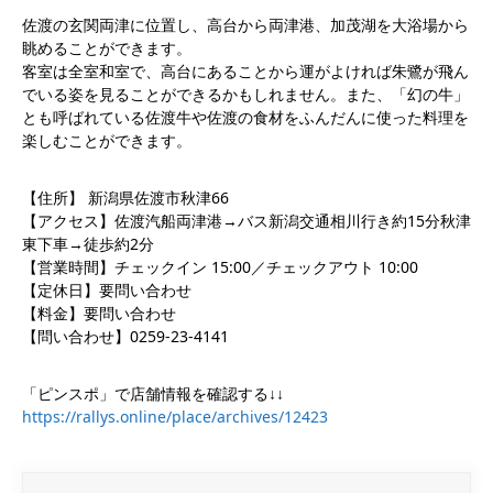
佐渡の玄関両津に位置し、高台から両津港、加茂湖を大浴場から
眺めることができます。
客室は全室和室で、高台にあることから運がよければ朱鷺が飛ん
でいる姿を見ることができるかもしれません。また、「幻の牛」
とも呼ばれている佐渡牛や佐渡の食材をふんだんに使った料理を
楽しむことができます。
【住所】 新潟県佐渡市秋津66
【アクセス】佐渡汽船両津港→バス新潟交通相川行き約15分秋津
東下車→徒歩約2分
【営業時間】チェックイン 15:00／チェックアウト 10:00
【定休日】要問い合わせ
【料金】要問い合わせ
【問い合わせ】0259-23-4141
「ピンスポ」で店舗情報を確認する↓↓
https://rallys.online/place/archives/12423