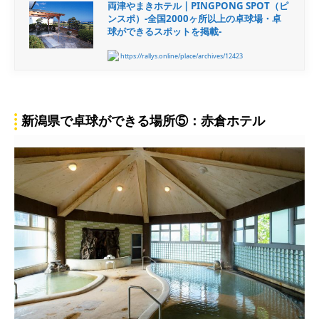
両津やまきホテル | PINGPONG SPOT（ピ
ンスポ）-全国2000ヶ所以上の卓球場・卓
球ができるスポットを掲載-
https://rallys.online/place/archives/12423
新潟県で卓球ができる場所⑤：赤倉ホテル