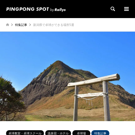
検索
特集記事
新潟県で卓球ができる場所5選
卓球教室・卓球スクール
温泉宿・ホテル
卓球場
特集記事