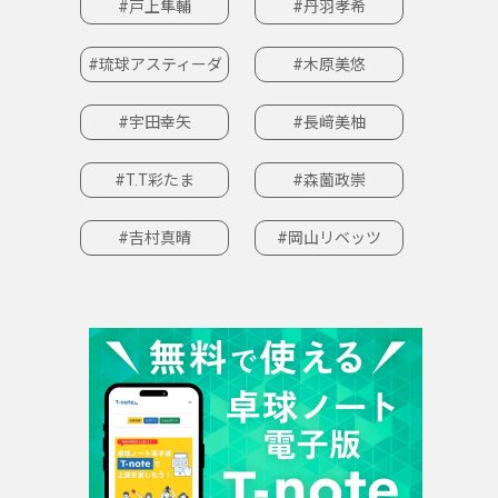
#戸上隼輔
#丹羽孝希
#琉球アスティーダ
#木原美悠
#宇田幸矢
#長﨑美柚
#T.T彩たま
#森薗政崇
#吉村真晴
#岡山リベッツ