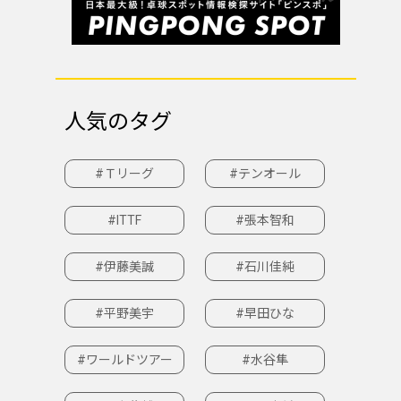
人気のタグ
#Ｔリーグ
#テンオール
#ITTF
#張本智和
#伊藤美誠
#石川佳純
#平野美宇
#早田ひな
#ワールドツアー
#水谷隼