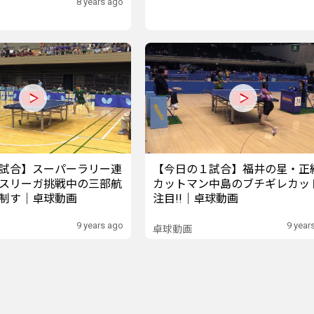
8 years ago
試合】スーパーラリー連
【今日の１試合】福井の星・正
スリーガ挑戦中の三部航
カットマン中島のブチギレカッ
制す｜卓球動画
注目!!｜卓球動画
9 years ago
9 year
卓球動画