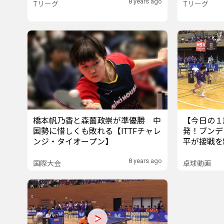
8 years ago
Tリーグ
Tリーグ
橋本帆乃香と森薗政崇が準優勝 中
【今日の１
国勢に惜しくも敗れる【ITTFチャレ
発！ブンデ
ンジ・タイオープン】
平が接戦を
8 years ago
国際大会
卓球動画