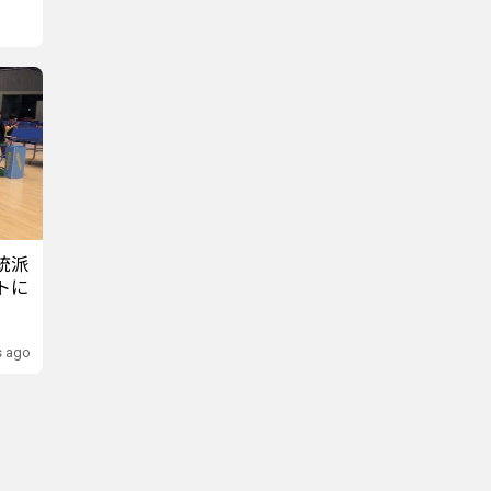
統派
トに
s ago