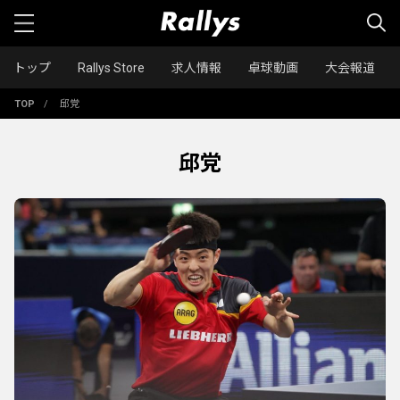
トップ
Rallys Store
求人情報
卓球動画
大会報道
TOP
/
邱党
邱党