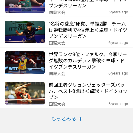
ブンデスリーガ＞
5 years ago
国際大会
“名将の愛息”邱党、単複2勝 チーム
は逆転勝利で4位浮上＜卓球・ドイツ
ブンデスリーガ＞
6 years ago
国際大会
世界ランク8位・ファルク、今季リー
グ無敗のカルデラノ撃破＜卓球・ド
イツブンデスリーガ＞
6 years ago
国際大会
前回王者グリュンヴェッターズバッ
ハ、ベスト8進出＜卓球・ドイツカッ
プ＞
6 years ago
国際大会
もっとみる