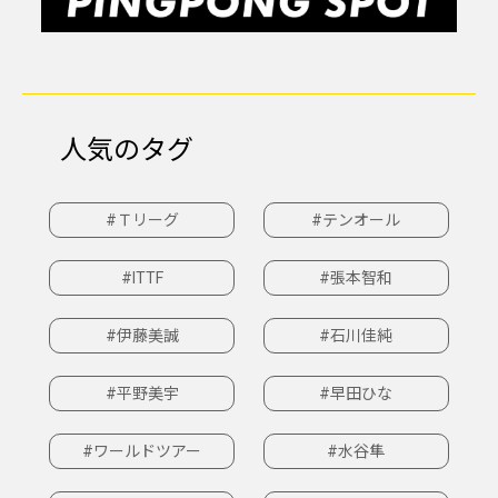
人気のタグ
#Ｔリーグ
#テンオール
#ITTF
#張本智和
#伊藤美誠
#石川佳純
#平野美宇
#早田ひな
#ワールドツアー
#水谷隼