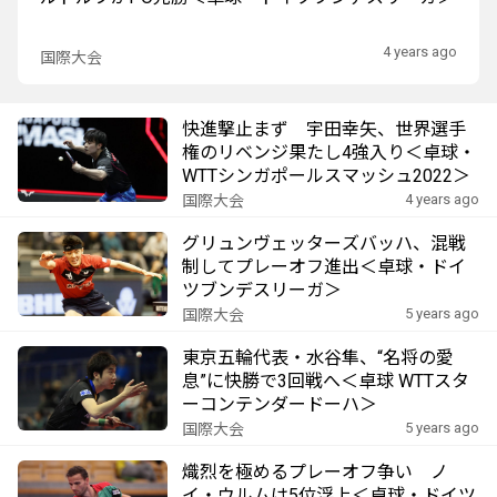
4 years ago
国際大会
快進撃止まず 宇田幸矢、世界選手
権のリベンジ果たし4強入り＜卓球・
WTTシンガポールスマッシュ2022＞
4 years ago
国際大会
グリュンヴェッターズバッハ、混戦
制してプレーオフ進出＜卓球・ドイ
ツブンデスリーガ＞
5 years ago
国際大会
東京五輪代表・水谷隼、“名将の愛
息”に快勝で3回戦へ＜卓球 WTTスタ
ーコンテンダードーハ＞
5 years ago
国際大会
熾烈を極めるプレーオフ争い ノ
イ・ウルムは5位浮上＜卓球・ドイツ