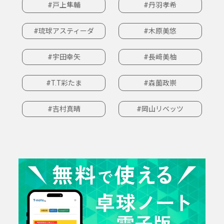
#戸上隼輔
#丹羽孝希
#琉球アスティーダ
#木原美悠
#宇田幸矢
#長﨑美柚
#T.T彩たま
#森薗政崇
#吉村真晴
#岡山リベッツ