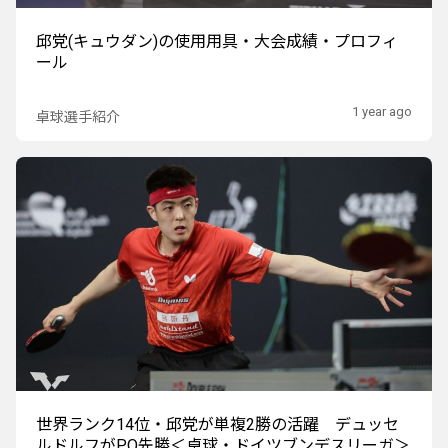
邱党(キュウダン)の使用用具・大会成績・プロフィ
ール
1 year ago
卓球選手紹介
世界ランク14位・邱党が単複2勝の活躍 デュッセ
ルドルフがPO先勝＜卓球・ドイツブンデスリーガ＞