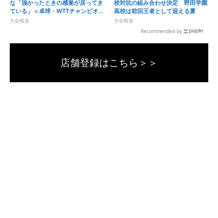
な「強かったときの感覚が戻ってき
校対抗の組み合わせ決定 野田学園
ている」＜卓球・WTTチャンピオン
高校は前回王者として迎える夏
ズ横浜2026＞
大会報道
大会報道
Recommended by
店舗登録はこちら＞＞