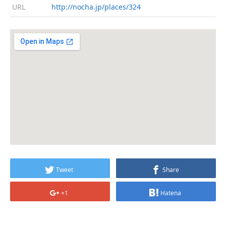
URL
http://nocha.jp/places/324
Tweet
Share
+1
Hatena