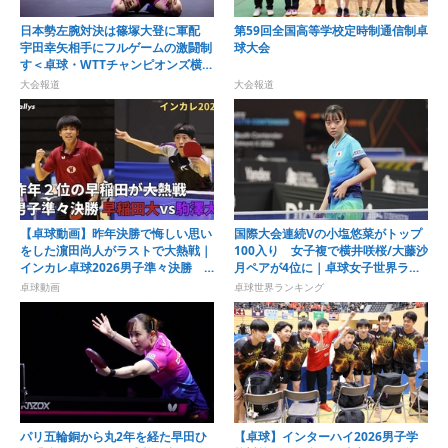
日本勢左腕対決は篠塚大登に軍配
第59回全国高等学校定時制通信制卓
宇田幸矢相手にフルゲームの激闘制
球大会
す＜卓球・WTTチャンピオンズ横浜
2026＞
大会報道
大会報道
【卓球動画】昨年決勝で悔しい思い
国際大会連続Vの小塩悠菜がトップ
をした濵田尚人がラストで大熱戦｜
100入り 女子複で横井咲桜/大藤沙
インカレ卓球2026男子準々決勝
月ペアが4位に｜卓球女子世界ラン
早稲田大vs駒澤大
キング（2026年第32週）
卓球動画
卓球世界ランキング
パリ五輪銅から丸2年を経た早田ひ
【卓球】インターハイ2026男子学