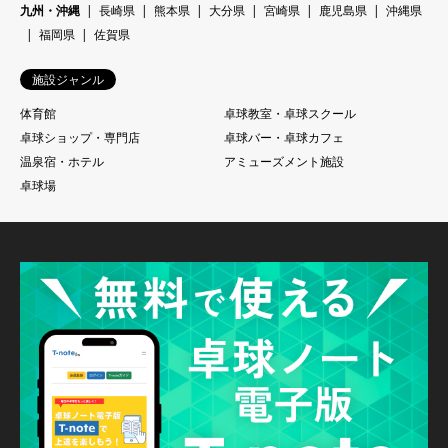
九州・沖縄
長崎県
熊本県
大分県
宮崎県
鹿児島県
沖縄県
福岡県
佐賀県
施設ジャンル
体育館
卓球教室・卓球スクール
卓球ショップ・専門店
卓球バー・卓球カフェ
温泉宿・ホテル
アミューズメント施設
卓球場