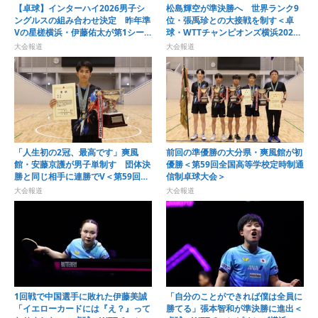
【卓球】インターハイ2026男子シ
松島輝空が準決勝へ 世界ランク9
ングルスの組み合わせ決定 昨年準
位・張禹珍との大接戦を制す＜卓
Vの星槎横浜・伊藤佑太が第1シー
球・WTTチャンピオンズ横浜2026
ドに
＞
大会報道
大会報道
「人生初の2冠、最高です」爽風
前回の準優勝の大分県・爽風館が初
館・安藤京護が男子単制す 団体決
優勝＜第59回全国高等学校定時制通
勝と同じ相手に連勝でV＜第59回全
信制卓球大会＞
国高等学校定時制通信制卓球大会＞
大会報道
大会報道
1回戦で中国選手に敗れた伊藤美誠
「自分のことができれば僕は全員に
「イエローカードには『え？』って
勝てる」張本智和が準決勝に進出＜