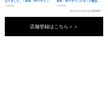
なりました」＜卓球・WTTチャンピ
卓球・WTTチャンピオンズ横浜
オンズ横浜2026＞
2026＞
大会報道
大会報道
Recommended by
店舗登録はこちら＞＞