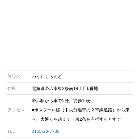
施設名
わくわくらんど
住所
北海道帯広市東2条南19丁目6番地
帯広駅から車で5分。徒歩15分。
アクセス
■ポスフール様（中央分離帯の２車線道路）から東
へ→大通りを越えて→東2条を左折するとすぐ
TEL
0155-20-7738