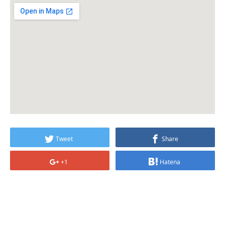
Tweet
Share
+1
Hatena