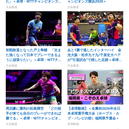
た」＜卓球・WTTチャンピオンズ横
ャンピオンズ横浜2026＞
浜2026＞
大会報道
大会報道
初戦敗退となった戸上隼輔 「次ま
あと1勝で逃したインターハイ 金
た強くなって日本でプレーできるよ
光大阪・松井九十九/千原史大ペア
うに頑張りたい」＜卓球・WTTチャ
が“引退試合”で残した足跡＜卓球・
ンピオンズ横浜2026＞
近畿高校選手権2026＞
大会報道
大会報道
周启豪に勝利の松島輝空 「どの相
【卓球動画】＜全農杯2026年全日
手が来ても自分のプレーができれば
本卓球選手権大会（ホープス・カ
勝てる」＜卓球・WTTチャンピオン
ブ・バンビの部）福岡県予選会＞
ズ横浜2026＞
大会報道
卓球動画