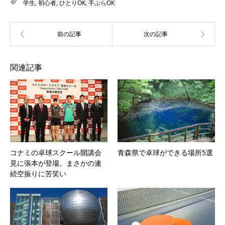
学生
,
初心者
,
ひとりOK
,
手ぶらOK
関連記事
コナミの卓球スクール開講会
青森県で卓球ができる場所5選
見に張本が登場。まさかの連
続空振りに苦笑い