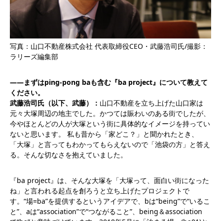
写真：山口不動産株式会社 代表取締役CEO・武藤浩司氏/撮影：
ラリーズ編集部
――まずはping-pong baも含む『ba project』について教えて
ください。
武藤浩司氏（以下、武藤）：
山口不動産を立ち上げた山口家は
元々大塚周辺の地主でした。かつては賑わいのある街でしたが、
今やほとんどの人が大塚という街に具体的なイメージを持ってい
ないと思います。 私も昔から「家どこ？」と聞かれたとき、
「大塚」と言ってもわかってもらえないので「池袋の方」と答え
る。そんな切なさを抱えていました。
『ba project』は、そんな大塚を「大塚って、面白い街になった
ね」と言われる起点を創ろうと立ち上げたプロジェクトで
す。“場=ba”を提供するというアイデアで、bは“being”で“いるこ
と”、aは“association”で“つながること”、being＆association