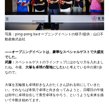
写真：ping-pong baオープニングイベントの様子/提供：山口不
動産株式会社
――オープニングイベントは、豪華なスペシャルゲストで大盛況
でした。
武藤：
スペシャルゲストのラインナップにはかなり力を入れまし
たね。今後、
大塚を卓球の聖地にしたい
と考えている中の第1歩
なので。
大塚を五輪後も卓球好きな人がたくさん訪れる街にしていきた
い。それならば本気で卓球と向き合ってみようと。日曜日の午後
は街中に卓球台出して青空卓球をやろう、というような未来を描
いて今動き始めてます。