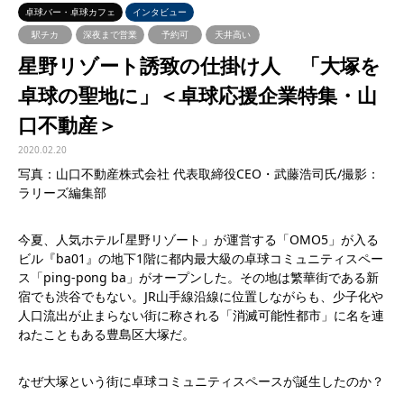
卓球バー・卓球カフェ
インタビュー
駅チカ
深夜まで営業
予約可
天井高い
星野リゾート誘致の仕掛け人 「大塚を
卓球の聖地に」＜卓球応援企業特集・山
口不動産＞
2020.02.20
写真：山口不動産株式会社 代表取締役CEO・武藤浩司氏/撮影：
ラリーズ編集部
今夏、人気ホテル｢星野リゾート」が運営する「OMO5」が入る
ビル『ba01』の地下1階に都内最大級の卓球コミュニティスペー
ス「ping-pong ba」がオープンした。その地は繁華街である新
宿でも渋谷でもない。JR山手線沿線に位置しながらも、少子化や
人口流出が止まらない街に称される「消滅可能性都市」に名を連
ねたこともある豊島区大塚だ。
なぜ大塚という街に卓球コミュニティスペースが誕生したのか？