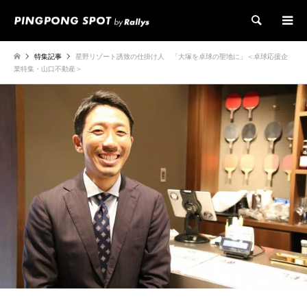
検索
特集記事
星野リゾート誘致の仕掛け人 「大塚を卓球の聖地に」＜卓球応援企
業特集・山口不動産＞