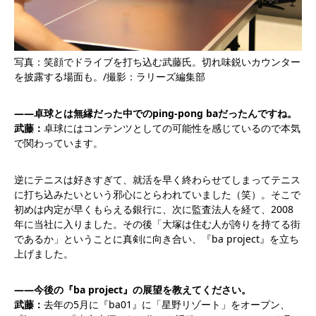
写真：笑顔でドライブを打ち込む武藤氏。切れ味鋭いカウンター
を披露する場面も。/撮影：ラリーズ編集部
――卓球とは無縁だった中でのping-pong baだったんですね。
武藤：
卓球にはコンテンツとしての可能性を感じているので本気
で関わっています。
逆にテニスは好きすぎて、就活を早く終わらせてしまってテニス
に打ち込みたいという邪心にとらわれていました（笑）。そこで
初めは内定が早くもらえる銀行に、次に監査法人を経て、2008
年に当社に入りました。その後「大塚は住む人が誇りを持てる街
であるか」ということに真剣に向き合い、『ba project』を立ち
上げました。
――今後の『ba project』の展望を教えてください。
武藤：
去年の5月に『ba01』に「星野リゾート」をオープン、