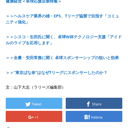
健康経営＜卓球応援企業特集＞
＞＞ヘルスケア業界の雄・EPS、Tリーグ協賛で目指す「コミュ
ニティ強化」
＞＞シスコ・生田氏に聞く、卓球W杯テクノロジー支援「アイド
ルのライブを応用します」
＞＞全農・安田常務に聞く 卓球スポンサーシップの狙いと効果
＞＞“東京ばな奈”はなぜTリーグにスポンサーしたのか？
文：山下大志（ラリーズ編集部）
Tweet
Share
+1
Hatena