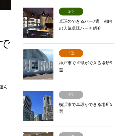
2位
卓球のできるバー7選 都内
の人気卓球バーも紹介
Aで
3位
神戸市で卓球ができる場所9
選
運ん
4位
横浜市で卓球ができる場所5
選