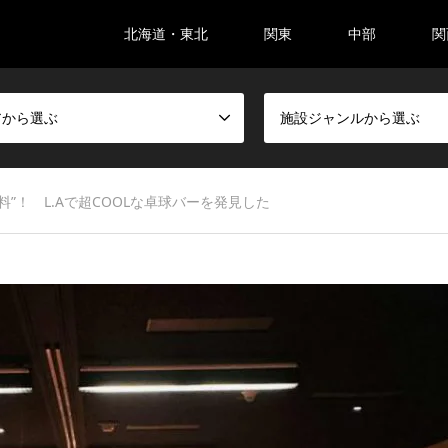
北海道・東北
関東
中部
関
アから選ぶ
施設ジャンルから選ぶ
”！ L.Aで超COOLな卓球バーを発見した