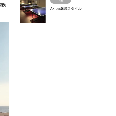
5位
西海
Akiba卓球スタイル