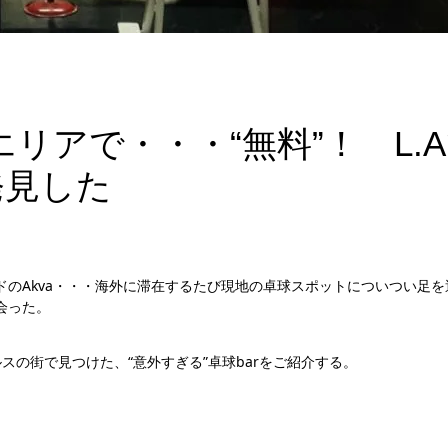
リアで・・・“無料”！ L.
発見した
ンドのAkva・・・海外に滞在するたび現地の卓球スポットについつい足を
出会った。
の街で見つけた、“意外すぎる”卓球barをご紹介する。