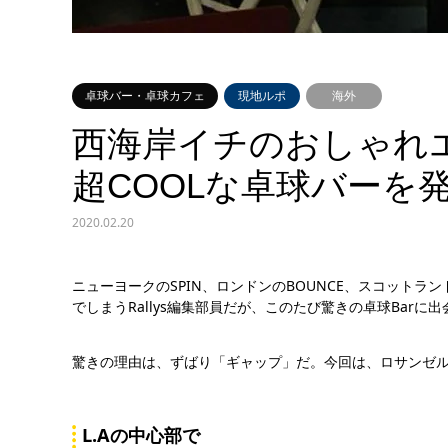
卓球バー・卓球カフェ
現地ルポ
海外
西海岸イチのおしゃれエ
超COOLな卓球バーを
2020.02.20
ニューヨークのSPIN、ロンドンのBOUNCE、スコットラ
でしまうRallys編集部員だが、このたび驚きの卓球Barに
驚きの理由は、ずばり「ギャップ」だ。今回は、ロサンゼルス
L.Aの中心部で