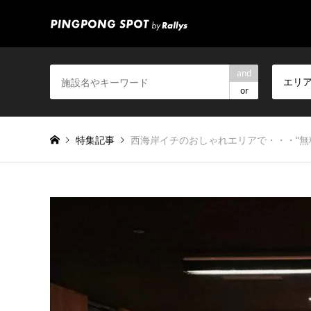
and
エリ
or
特集記事
西海岸イチのおしゃれエリアで・・・“無料