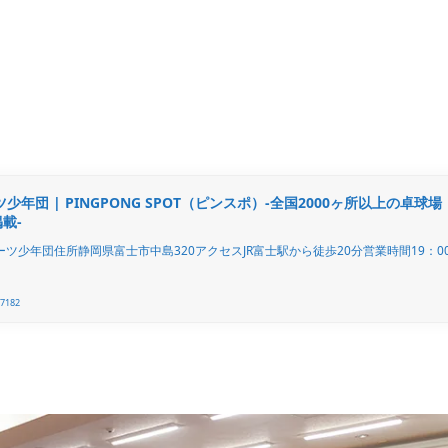
年団 | PINGPONG SPOT（ピンスポ）-全国2000ヶ所以上の卓球場
載-
ツ少年団住所静岡県富士市中島320アクセスJR富士駅から徒歩20分営業時間19：0
/7182