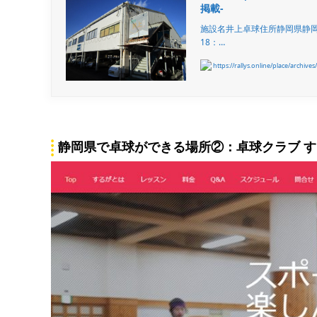
掲載-
施設名井上卓球住所静岡県静岡市
18：…
https://rallys.online/place/archives
静岡県で卓球ができる場所②：卓球クラブ 