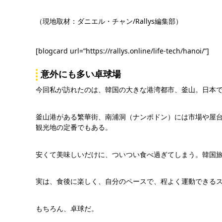
（現地取材：ダニエル・チャン/Rallys編集部）
[blogcard url=”https://rallys.online/life-tech/hanoi/”]
意外にも多い卓球場
今回私が訪れたのは、韓国の大きな港湾都市、釜山。日本
釜山港がある繁華街、南浦洞（ナンポドン）には市場や屋
観光地の定番でもある。
安くて美味しいだけに、ついつい食べ過ぎてしまう。韓国
実は、食後に楽しく、自分のペースで、程よく運動できる
もちろん、卓球だ。