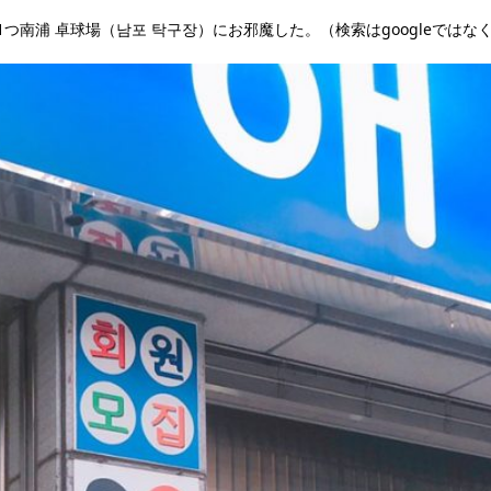
南浦 卓球場（남포 탁구장）にお邪魔した。（検索はgoogleではな