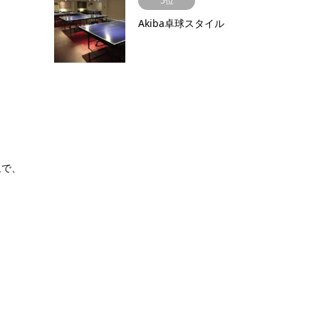
5位
Akiba卓球スタイル
象で、