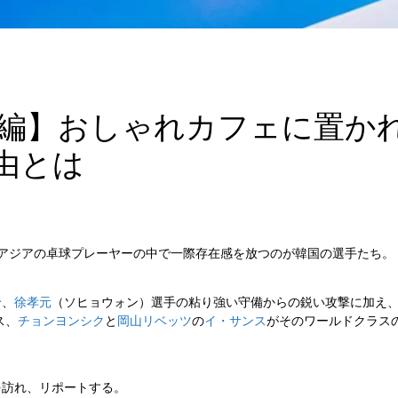
国編】おしゃれカフェに置か
由とは
アジアの卓球プレーヤーの中で一際存在感を放つのが韓国の選手たち。
ン、
徐孝元
（ソヒョウォン）選手の粘り強い守備からの鋭い攻撃に加え
ス、
チョンヨンシク
と
岡山リベッツ
の
イ・サンス
がそのワールドクラス
を訪れ、リポートする。