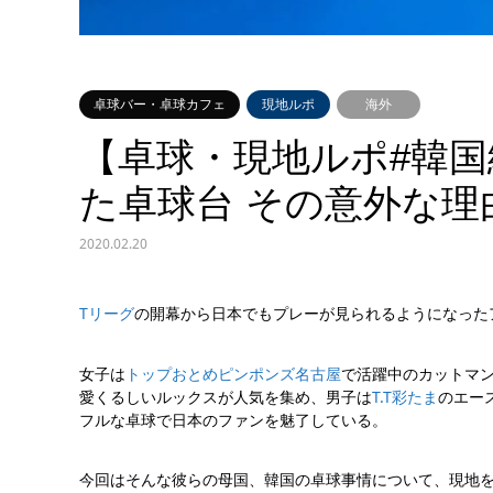
卓球バー・卓球カフェ
現地ルポ
海外
【卓球・現地ルポ#韓
た卓球台 その意外な理
2020.02.20
Tリーグ
の開幕から日本でもプレーが見られるようになった
女子は
トップおとめピンポンズ名古屋
で活躍中のカットマ
愛くるしいルックスが人気を集め、男子は
T.T彩たま
のエー
フルな卓球で日本のファンを魅了している。
今回はそんな彼らの母国、韓国の卓球事情について、現地