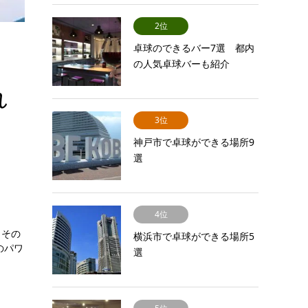
2位
卓球のできるバー7選 都内
の人気卓球バーも紹介
れ
3位
神戸市で卓球ができる場所9
選
4位
、その
横浜市で卓球ができる場所5
のパワ
選