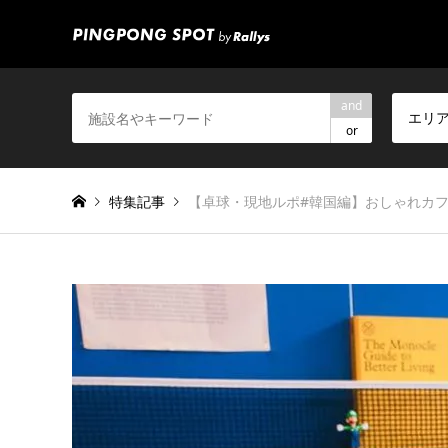
and
エリ
or
特集記事
【卓球・現地ルポ#韓国編】おしゃれカフ