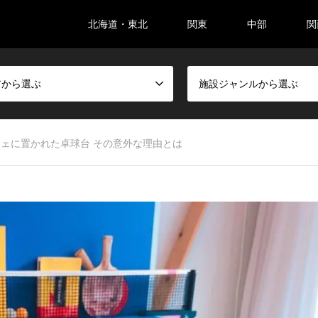
北海道・東北
関東
中部
関
アから選ぶ
施設ジャンルから選ぶ
ェに置かれた卓球台 その意外な理由とは