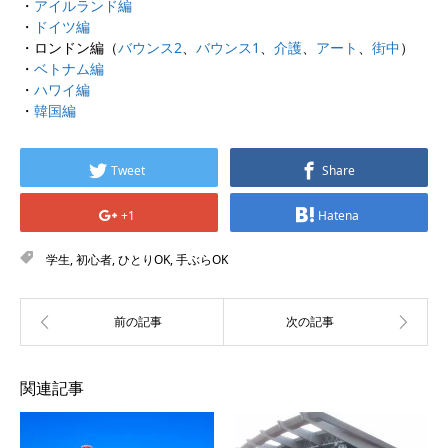
・
アイルランド編
・
ドイツ編
・ロンドン編（
バウンス2
、
バウンス1
、
介護
、
アート
、
街中
）
・
ベトナム編
・
ハワイ編
・
韓国編
Tweet
Share
+1
Hatena
学生
,
初心者
,
ひとりOK
,
手ぶらOK
関連記事