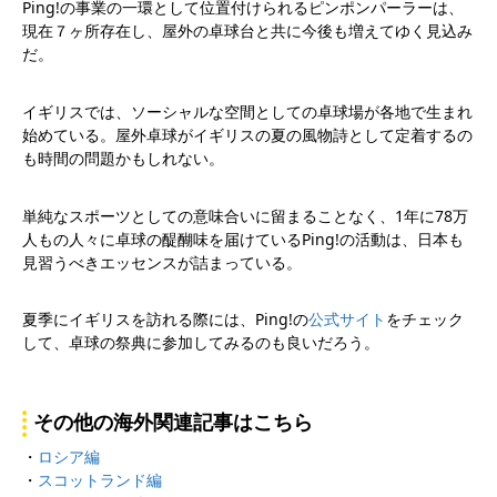
Ping!の事業の一環として位置付けられるピンポンパーラーは、
現在７ヶ所存在し、屋外の卓球台と共に今後も増えてゆく見込み
だ。
イギリスでは、ソーシャルな空間としての卓球場が各地で生まれ
始めている。屋外卓球がイギリスの夏の風物詩として定着するの
も時間の問題かもしれない。
単純なスポーツとしての意味合いに留まることなく、1年に78万
人もの人々に卓球の醍醐味を届けているPing!の活動は、日本も
見習うべきエッセンスが詰まっている。
夏季にイギリスを訪れる際には、Ping!の
公式サイト
をチェック
して、卓球の祭典に参加してみるのも良いだろう。
その他の海外関連記事はこちら
・
ロシア編
・
スコットランド編